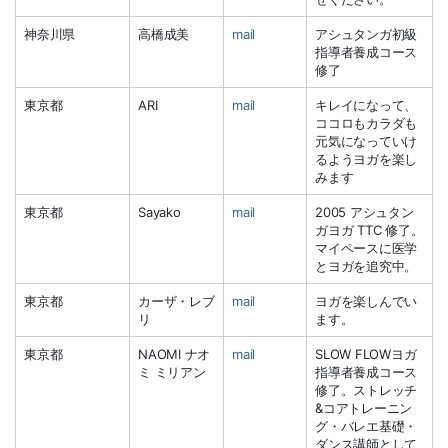
神奈川県
高橋成美
mail
アシュタンガ初級
指導者養成コース
修了
東京都
ARI
mail
キレイになって、
ココロもカラダも
元気になっていけ
るようヨガを楽し
みます
東京都
Sayako
mail
2005 アシュタン
ガヨガ TTC 修了。
マイペースに医学
とヨガを追究中。
東京都
カーザ・レブ
mail
ヨガを楽しんでい
リ
ます。
東京都
NAOMI ナオ
mail
SLOW FLOWヨガ
ミ ミリアン
指導者養成コース
修了。ストレッチ
&コアトレーニン
グ・バレエ基礎・
ダンス講師として