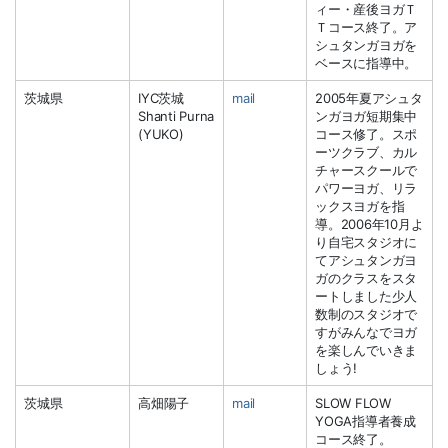
ィー・産後ヨガＴ
Ｔコース終了。ア
シュタンガヨガを
ベースに指導中。
茨城県
IYC茨城
mail
2005年夏アシュタ
Shanti Purna
ンガヨガ短期集中
(YUKO)
コース修了。スポ
ーツクラブ、カル
チャースクールで
パワーヨガ、リラ
ックスヨガを指
導。2006年10月よ
り自宅スタジオに
てアシュタンガヨ
ガのクラスをスタ
ートしました少人
数制のスタジオで
すがみんなでヨガ
を楽しんでいきま
しょう!
茨城県
高畑陽子
mail
SLOW FLOW
YOGA指導者養成
コース終了。