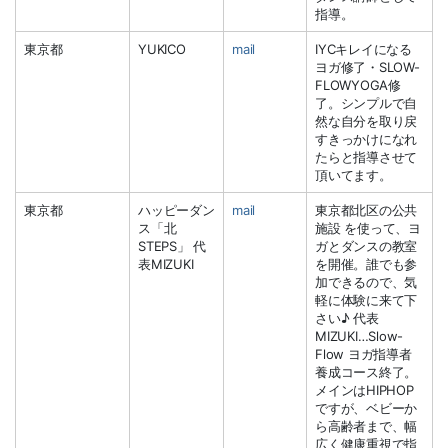
指導。
東京都
YUKICO
mail
IYCキレイになる
ヨガ修了・SLOW-
FLOWYOGA修
了。シンプルで自
然な自分を取り戻
すきっかけになれ
たらと指導させて
頂いてます。
東京都
ハッピーダン
mail
東京都北区の公共
ス「北
施設 を使って、ヨ
STEPS」 代
ガとダンスの教室
表MIZUKI
を開催。誰でも参
加できるので、気
軽に体験に来て下
さい♪ 代表
MIZUKI…Slow-
Flow ヨガ指導者
養成コース終了。
メインはHIPHOP
ですが、ベビーか
ら高齢者まで、幅
広く健康重視で指