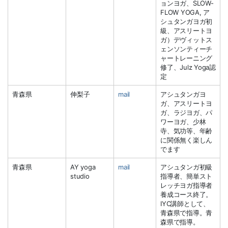
ョンヨガ、SLOW-
FLOW YOGA, ア
シュタンガヨガ初
級、アスリートヨ
ガ）デヴィットス
ェンソンティーチ
ャートレーニング
修了、Julz Yoga認
定
青森県
伸梨子
mail
アシュタンガヨ
ガ、アスリートヨ
ガ、ラジヨガ、パ
ワーヨガ、少林
寺、気功等、年齢
に関係無く楽しん
でます
青森県
AY yoga
mail
アシュタンガ初級
studio
指導者、簡単スト
レッチヨガ指導者
養成コース終了。
IYC講師として、
青森県で指導。青
森県で指導。