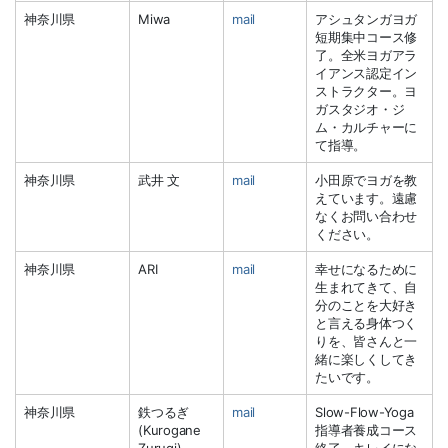
神奈川県
Miwa
mail
アシュタンガヨガ
短期集中コース修
了。全米ヨガアラ
イアンス認定イン
ストラクター。ヨ
ガスタジオ・ジ
ム・カルチャーに
て指導。
神奈川県
武井 文
mail
小田原でヨガを教
えています。遠慮
なくお問い合わせ
ください。
神奈川県
ARI
mail
幸せになるために
生まれてきて、自
分のことを大好き
と言える身体つく
りを、皆さんと一
緒に楽しくしてき
たいです。
神奈川県
鉄つるぎ
mail
Slow-Flow-Yoga
(Kurogane
指導者養成コース
Zurugi)
終了。キレイにな