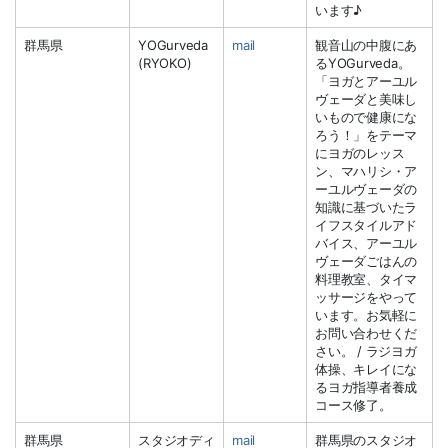
います♪
群馬県
YOGurveda
mail
観音山の中腹にあ
(RYOKO)
るYOGurveda。
「ヨガとアーユル
ヴェーダと美味し
いもので健康にな
ろう！」をテーマ
にヨガのレッス
ン、マハリシ・ア
ーユルヴェーダの
知識に基づいたラ
イフスタイルアド
バイス、アーユル
ヴェーダごはんの
料理教室、タイマ
ッサージをやって
います。お気軽に
お問い合わせくだ
さい。 / ラジヨガ
体操、キレイにな
るヨガ指導者養成
コース修了。
群馬県
スタジオディ
mail
群馬県のスタジオ