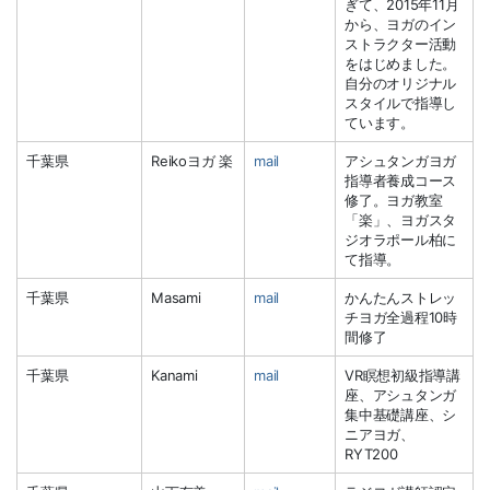
ぎて、2015年11月
から、ヨガのイン
ストラクター活動
をはじめました。
自分のオリジナル
スタイルで指導し
ています。
千葉県
Reikoヨガ 楽
mail
アシュタンガヨガ
指導者養成コース
修了。ヨガ教室
「楽」、ヨガスタ
ジオラポール柏に
て指導。
千葉県
Masami
mail
かんたんストレッ
チヨガ全過程10時
間修了
千葉県
Kanami
mail
VR瞑想初級指導講
座、アシュタンガ
集中基礎講座、シ
ニアヨガ、
RYT200