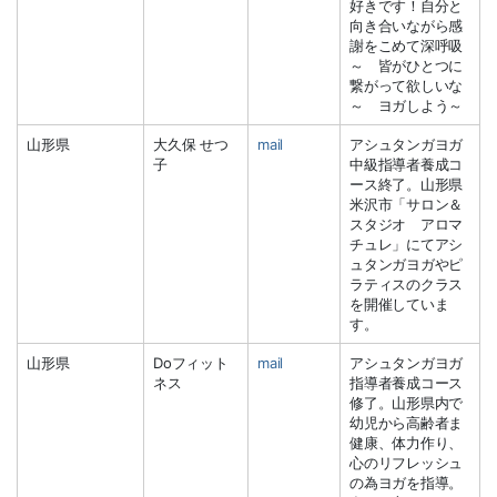
好きです！自分と
向き合いながら感
謝をこめて深呼吸
～ 皆がひとつに
繋がって欲しいな
～ ヨガしよう～
山形県
大久保 せつ
mail
アシュタンガヨガ
子
中級指導者養成コ
ース終了。山形県
米沢市「サロン＆
スタジオ アロマ
チュレ」にてアシ
ュタンガヨガやピ
ラティスのクラス
を開催していま
す。
山形県
Doフィット
mail
アシュタンガヨガ
ネス
指導者養成コース
修了。山形県内で
幼児から高齢者ま
健康、体力作り、
心のリフレッシュ
の為ヨガを指導。