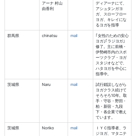
アーナ 村山
ディアーナにて、
由香利
アシュタンガヨ
ガ、スローフロー
ヨガ、キレイにな
るヨガを指導
群馬県
chinatsu
mail
｢女性のための安心
ヨガ｣｢ラジヨガ｣
修了。主に前橋・
伊勢崎市内のスポ
ーツクラブ・ヨガ
スタジオなどで、
ハタヨガを中心に
指導中。
茨城県
Naru
mail
試行錯誤しながら
ヨガクラス続けて
そろそろ10年。取
手・守谷・野田・
柏・新宿・九段
下・各企業で教え
ています。
茨城県
Noriko
mail
ＩＹＣ指導者、ラ
ジヨガ、マタニテ