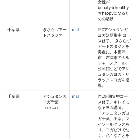
女性が
beauty☆healthy
☆happyになるた
めの活動
千葉県
きさらづアー
mail
IYCアシュタンガ
トスタジオ
ヨガ短期集中 コー
ス修了。 きさらづ
アートスタジオを
拠点に、木更津
市、君津市のカル
チャースクール、
公民館などでアシ
ュタンガヨガ・リ
ラックスヨガを指
導。
千葉県
アシュタンガ
mail
IYC短期集中コー
ヨガ千葉
ス修了。キレイに
（reico）
なるヨガ講師。
「アシュタンガヨ
ガ千葉」主宰。マ
イソールクラスあ
り。ヨガだけでな
く、色々なことを