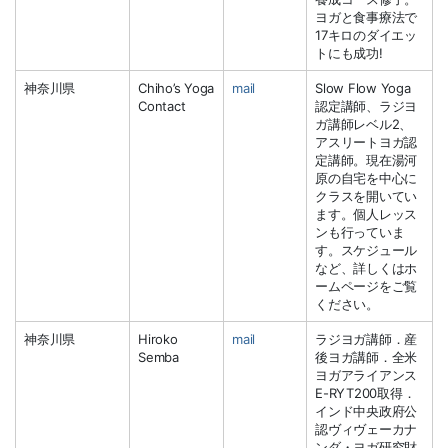
ヨガと食事療法で
17キロのダイエッ
トにも成功!
神奈川県
Chiho’s Yoga
mail
Slow Flow Yoga
Contact
認定講師、ラジヨ
ガ講師レベル2、
アスリートヨガ認
定講師。現在湯河
原の自宅を中心に
クラスを開いてい
ます。個人レッス
ンも行っていま
す。スケジュール
など、詳しくはホ
ームページをご覧
ください。
神奈川県
Hiroko
mail
ラジヨガ講師．産
Semba
後ヨガ講師．全米
ヨガアライアンス
E-RYT200取得．
インド中央政府公
認ヴィヴェーカナ
ンダ・ヨガ研究財