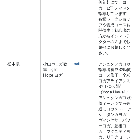
美部】にて、ヨ
ガ・ピラティスを
指導しています。
各種ワークショッ
プや養成コースも
開催中！初心者の
方からインストラ
クターの方までお
気軽にお越しくだ
さい。
栃木県
小山市ヨガ教
mail
アシュタンガヨガ
室 Light
指導者養成32時間
Hope ヨガ
コース修了、全米
ヨガアライアンス
RYT200時間
（Yoga Hawaii／
アシュタンガヨガ)
修了～いつでも身
近にヨガを ～ ア
シュタンガヨガ、
ヴィンヤサ、パワ
ーヨガ、産後ヨ
ガ、マタニティヨ
ガ、リラクゼーシ