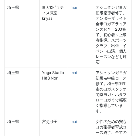
埼玉県
ヨガ&ピラテ
mail
アシュタンガヨガ
ィス教室
初級指導者修了、
kriyas
アンダーザライト
全米ヨガアライア
ンスＲＹＴ200修
了、初心者～上級
者指導。スポーツ
クラブ、出張、イ
ベント出演、個人
レッスンなども対
応
埼玉県
Yoga Studio
mail
アシュタンガヨガ
H&B Nori
初級＆中級コース
修了。埼玉県羽生
市のヨガスタジオ
で陰ヨガ～ハタフ
ローヨガまで幅広
く指導していま
す。
埼玉県
宮えり子
mail
女性のための安心
ヨガ指導者育成コ
ース終了。全ての