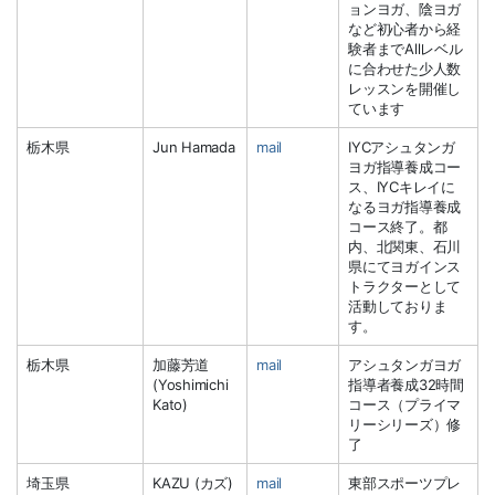
ョンヨガ、陰ヨガ
など初心者から経
験者までAllレベル
に合わせた少人数
レッスンを開催し
ています
栃木県
Jun Hamada
mail
IYCアシュタンガ
ヨガ指導養成コー
ス、IYCキレイに
なるヨガ指導養成
コース終了。都
内、北関東、石川
県にてヨガインス
トラクターとして
活動しておりま
す。
栃木県
加藤芳道
mail
アシュタンガヨガ
(Yoshimichi
指導者養成32時間
Kato)
コース（プライマ
リーシリーズ）修
了
埼玉県
KAZU (カズ)
mail
東部スポーツプレ