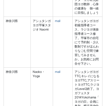
団ヨガ教師．心身
の健康を 御一緒
に目指しましょう
神奈川県
アシュタンガ
mail
アシュタンガヨガ
ヨガ平塚スタ
初級指導者コー
ジオ Naomi
ス、ラジヨガ体操
指導者コース修
了。平塚市の自宅
にて予約制・少人
数制ですがほんわ
りなごむ空間で練
習してみません
か。お気軽にお問
合せ下さい。
神奈川県
Naoko・
mail
アシュタンガヨガ
Yoga
TTC,キレイになる
ヨガTTC,アスリー
トヨガTTC,ラジヨ
ガLevel2終了。ヨ
ガフェスタ
2014Yokohama「
ヨガの日」企画に
参加。横浜市内中