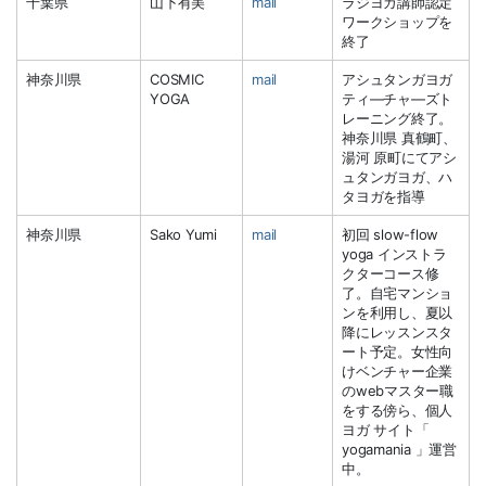
千葉県
山下有美
mail
ラジヨガ講師認定
ワークショップを
終了
神奈川県
COSMIC
mail
アシュタンガヨガ
YOGA
ティ―チャ―ズト
レーニング終了。
神奈川県 真鶴町、
湯河 原町にてアシ
ュタンガヨガ、ハ
タヨガを指導
神奈川県
Sako Yumi
mail
初回 slow-flow
yoga インストラ
クターコース修
了。自宅マンショ
ンを利用し、夏以
降にレッスンスタ
ート予定。女性向
けベンチャー企業
のwebマスター職
をする傍ら、個人
ヨガ サイト「
yogamania 」運営
中。