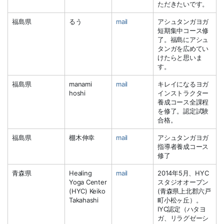
ただきたいです。
福島県
るう
mail
アシュタンガヨガ
短期集中コース修
了。福島にアシュ
タンガを広めてい
けたらと思いま
す。
福島県
manami
mail
キレイになるヨガ
hoshi
インストラクター
養成コース全課程
を修了。認定試験
合格。
福島県
棚木伸幸
mail
アシュタンガヨガ
指導者養成コース
修了
青森県
Healing
mail
2014年5月、HYC
Yoga Center
スタジオオープン
(HYC) Keiko
(青森県上北郡六戸
Takahashi
町小松ヶ丘）。
IYC認定（ハタヨ
ガ、リラグゼーシ