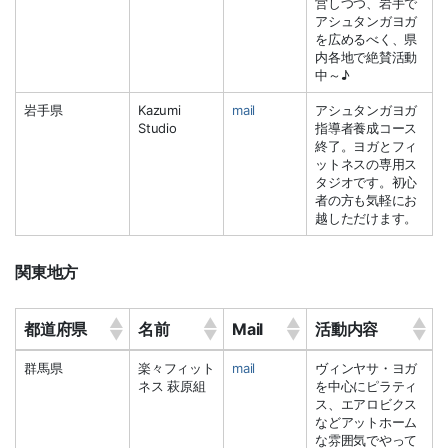
営しつつ、岩手で
アシュタンガヨガ
を広めるべく、県
内各地で絶賛活動
中～♪
岩手県
Kazumi
mail
アシュタンガヨガ
Studio
指導者養成コース
終了。ヨガとフィ
ットネスの専用ス
タジオです。初心
者の方も気軽にお
越しただけます。
関東地方
都道府県
名前
Mail
活動内容
都道府県
名前
Mail
活動内容
群馬県
楽々フィット
mail
ヴィンヤサ・ヨガ
ネス 萩原組
を中心にピラティ
ス、エアロビクス
などアットホーム
な雰囲気でやって