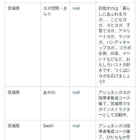
茨城県
ヨガ空間・き
mail
目指すのは「暮ら
らり
しにあふれるヨ
ガ」。こどもヨ
ガ、そとヨガ、子
育てヨガ、アスリ
ートヨガ、ラジヨ
ガ、ハンディキャ
ップヨガ… コラボ
企画、出張、イベ
ントなどなど、お
もしろいコト大好
きです。つくばに
ヨガを広げましょ
う‼︎
茨城県
あやの
mail
アシュタンガヨガ
指導者養成コース
修了。茨城県でヨ
ガインストラクタ
ーとして活動中。
茨城県
Sachi
mail
アシュタンガヨ指
導者養成コース修
了。ひたちなか市