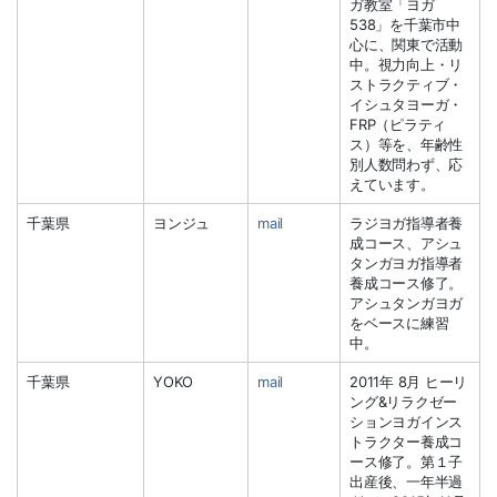
ガ教室「ヨガ
538」を千葉市中
心に、関東で活動
中。視力向上・リ
ストラクティブ・
イシュタヨーガ・
FRP（ピラティ
ス）等を、年齢性
別人数問わず、応
えています。
千葉県
ヨンジュ
mail
ラジヨガ指導者養
成コース、アシュ
タンガヨガ指導者
養成コース修了。
アシュタンガヨガ
をベースに練習
中。
千葉県
YOKO
mail
2011年 8月 ヒーリ
ング&リラクゼー
ションヨガインス
トラクター養成コ
ース修了。第１子
出産後、一年半過