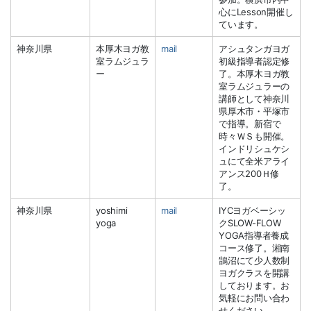
心にLesson開催し
ています。
神奈川県
本厚木ヨガ教
mail
アシュタンガヨガ
室ラムジュラ
初級指導者認定修
ー
了。本厚木ヨガ教
室ラムジュラーの
講師として神奈川
県厚木市・平塚市
で指導。新宿で
時々ＷＳも開催。
インドリシュケシ
ュにて全米アライ
アンス200Ｈ修
了。
神奈川県
yoshimi
mail
IYCヨガベーシッ
yoga
クSLOW-FLOW
YOGA指導者養成
コース修了。湘南
鵠沼にて少人数制
ヨガクラスを開講
しております。お
気軽にお問い合わ
せください。