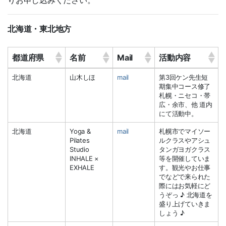
北海道・東北地方
都道府県
名前
Mail
活動内容
都道府県
名前
Mail
活動内容
北海道
山木しほ
mail
第3回ケン先生短
期集中コース修了
札幌・ニセコ・帯
広・余市、他 道内
にて活動中。
北海道
Yoga &
mail
札幌市でマイソー
Pilates
ルクラスやアシュ
Studio
タンガヨガクラス
INHALE ×
等を開催していま
EXHALE
す。観光やお仕事
でなどで来られた
際にはお気軽にど
うぞっ ♪ 北海道を
盛り上げていきま
しょう ♪