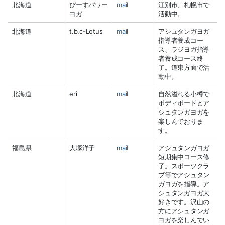
北海道
ぴーすパワー
mail
江別市、札幌市で
ヨガ
活動中。
北海道
t.b.c-Lotus
mail
アシュタンガヨガ
指導者養成コー
ス、ラジヨガ指導
者養成コース終
了。道東方面で活
動中。
北海道
eri
mail
自然溢れる小樽で
ボディボードとア
シュタンガヨガを
楽しんでおりま
す。
福島県
大塚洋子
mail
アシュタンガヨガ
短期集中コース修
了。スポーツクラ
ブ等でアシュタン
ガヨガを指導。ア
シュタンガヨガ大
好きです。沢山の
方にアシュタンガ
ヨガを楽しんでい