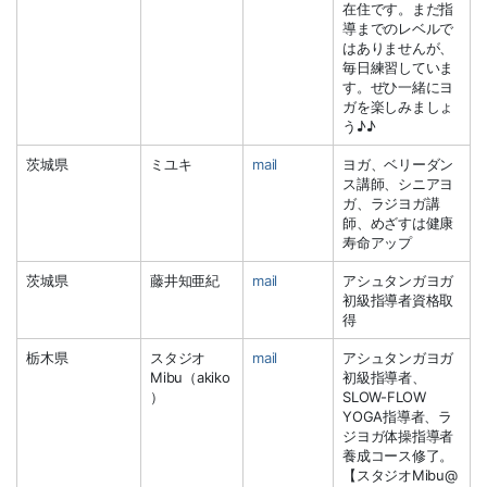
在住です。まだ指
導までのレベルで
はありませんが、
毎日練習していま
す。ぜひ一緒にヨ
ガを楽しみましょ
う♪♪
茨城県
ミユキ
mail
ヨガ、ベリーダン
ス講師、シニアヨ
ガ、ラジヨガ講
師、めざすは健康
寿命アップ
茨城県
藤井知亜紀
mail
アシュタンガヨガ
初級指導者資格取
得
栃木県
スタジオ
mail
アシュタンガヨガ
Mibu（akiko
初級指導者、
）
SLOW-FLOW
YOGA指導者、ラ
ジヨガ体操指導者
養成コース修了。
【スタジオMibu@