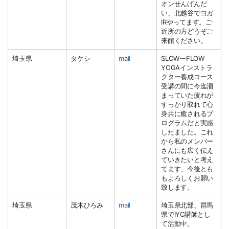
オンせんげんだ
い、北越谷でヨガ
IRやってます。ご
近所の方どうぞご
来館ください。
埼玉県
タケシ
mail
SLOWーFLOW
YOGAインストラ
クター養成コース
受講の間に今迄溜
まっていた疲れが
すっかり取れて心
身共に癒されるプ
ログラムだと実感
したました。これ
から私のメンバー
さんにも広く伝え
ていきたいと考え
てます、今後とも
もよろしくお願い
致します。
埼玉県
茂木ひろみ
mail
埼玉県北部、群馬
県でIYC講師とし
て活動中。