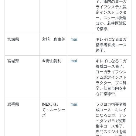
了。市内のヨーガ
ライフシステム認
定インストラクタ
ー。スクール派遣
ほか、若林区近辺
で指導。
宮城県
宮﨑 真由美
mail
キレイになるヨガ
指導者養成コース
終了。
宮城県
今野由賀利
mail
キレイになるヨガ
養成コース修了。
ヨーガライフシス
テム認定インスト
ラクター。プロ科
卒。仙台市内を中
心に指導中。
岩手県
INEXいわ
mail
ラジヨガ指導者養
て・ルーシー
成コース、キレイ
ズ
になるヨガ、アシ
ュタンガヨガ短期
集中コース修了。
専門スタジオを運