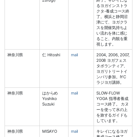
るヨガインストラ
クタ-養成コース終
了。横浜と静岡沼
津にて、ヨガクラ
スを開催気持ちよ
い流れを体に感じ
ること、内観を重
視します。
神奈川県
仁 Hitoshi
mail
2004, 2006, 2007,
2008 ヨガフェス
タボランティア、
ヨガリトリートイ
ンバリ参加。IYC
ラジヨガ講師。
神奈川県
はからめ
mail
SLOW-FLOW
Yoshiko
YOGA 指導者養成
Suzuki
コース終了。 カヌ
ーを使って水の上
を旅するガイドも
しています。
神奈川県
MISAYO
mail
キレイになるヨガ
養成コース修了。