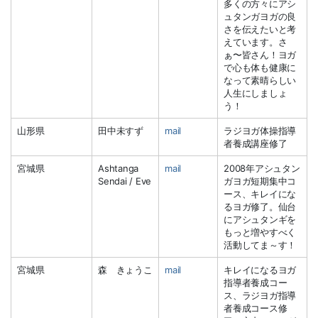
多くの方々にアシ
ュタンガヨガの良
さを伝えたいと考
えています。さ
ぁ〜皆さん！ヨガ
で心も体も健康に
なって素晴らしい
人生にしましょ
う！
山形県
田中未すず
mail
ラジヨガ体操指導
者養成講座修了
宮城県
Ashtanga
mail
2008年アシュタン
Sendai / Eve
ガヨガ短期集中コ
ース、キレイにな
るヨガ修了。仙台
にアシュタンギを
もっと増やすべく
活動してま～す！
宮城県
森 きょうこ
mail
キレイになるヨガ
指導者養成コー
ス、ラジヨガ指導
者養成コース修