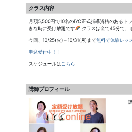
クラス内容
月額5,500円で10名のIYC正式指導資格のある
きな時に受け放題です
クラスは全て45分で、
今回、10/25(火)～10/31(月)まで
無料で体験レッ
申込受付中！！
スケジュールは
こちら
講師プロフィール
講