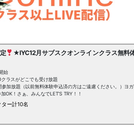
限定
★IYC12月サブスクオンラインクラス無料
開始
30クラスがどこでも受け放題
までの間参加放題（以前無料体験申込済の方はご遠慮ください。）ヨ
K！さぁ、みんなでLET’S TRY！！
ター計10名