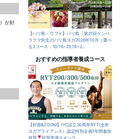
上）が好
【バリ島・ウブド】バリ島『第21回ケンハ
ラクマ先生のバリ島ヨガ2026年10月（選べ
る3コース：10/16~25,16~2…
おすすめの指導者養成コース
【対面&ZOOM】IYC設立30周年RYT(全米
ヨガアライアンス）認定特別企画1年間参加
放題
対面受講＆オンラ…