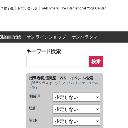
ース修了生
お問い合わせ
Welcome to The International Yoga Center
VE&動画配信
オンラインショップ
ケンハラクマ
キーワード検索
検索
指導者養成講座・WS・イベント検索
（通常クラスは
こちら
／
イベントスケジュール
一覧
）
開催月
場所
講師