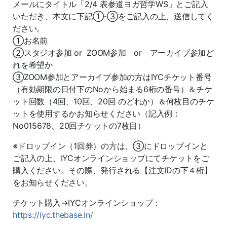
メールにタイトル「2/4 表参道ヨガ哲学WS」とご記入
いただき、本文に下記①-③をご記入の上、送信してく
ださい。
①お名前
②スタジオ参加 or ZOOM参加 or アーカイブ参加ど
れを希望か
③ZOOM参加とアーカイブ参加の方はIYCチケット番号
（有効期限の日付下のNoから始まる6桁の番号）＆チケ
ット回数（4回、10回、20回 のどれか）＆何枚目のチケ
ットを使用するかお知らせください（記入例：
No015678、20回チケットの7枚目）
※ドロップイン（1回券）の方は、③にドロップインと
ご記入の上、IYCオンラインショップにてチケットをご
購入ください。その際、発行される【注文IDの下４桁】
をお知らせください。
チケット購入→IYCオンラインショップ：
https://iyc.thebase.in/