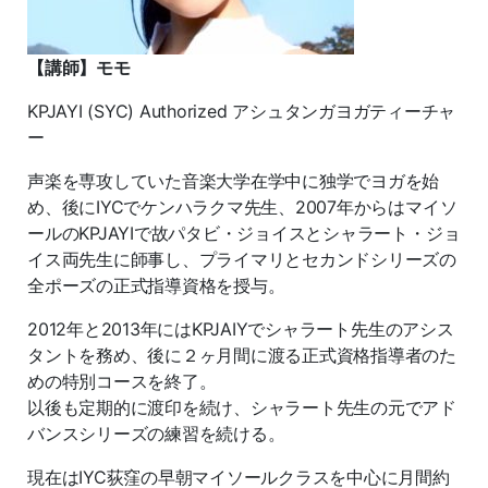
【講師】モモ
KPJAYI (SYC) Authorized アシュタンガヨガティーチャ
ー
声楽を専攻していた音楽大学在学中に独学でヨガを始
め、後にIYCでケンハラクマ先生、2007年からはマイソ
ールのKPJAYIで故パタビ・ジョイスとシャラート・ジョ
イス両先生に師事し、プライマリとセカンドシリーズの
全ポーズの正式指導資格を授与。
2012年と2013年にはKPJAIYでシャラート先生のアシス
タントを務め、後に２ヶ月間に渡る正式資格指導者のた
めの特別コースを終了。
以後も定期的に渡印を続け、シャラート先生の元でアド
バンスシリーズの練習を続ける。
現在はIYC荻窪の早朝マイソールクラスを中心に月間約