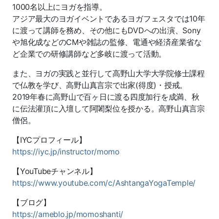
1000名以上にヨガを指導。
アジア最大のヨガイベントであるヨガフェスタでは10年
に渡って講師を務め、その他にもDVDへの出演、Sony
や旭化成などのCMや雑誌の監修、電通や経済産業省な
ど企業での研修講師など多岐に渡って活動。
また、ヨガの実践と並行して高野山大学大学院修士課程
で仏教を学び、高野山真言宗で出家(得度)・授戒。
2019年春に高野山で百ヶ日に渡る四度加行を成満、秋
に伝法灌頂に入壇して阿闍梨位を授かる。高野山真言宗
僧侶。
【IYCプロフィール】
https://iyc.jp/instructor/momo
【YouTubeチャンネル】
https://www.youtube.com/c/AshtangaYogaTemple/
【ブログ】
https://ameblo.jp/momoshanti/