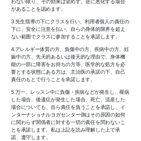
わない限り、その効果は望めず、逆に悪化する場合
があることを認めます。
3.
先生指導の下にクラスを行い、利用者個人の責任の
下に、安全に注意を払い、自らの身体的限界を超え
ない範囲でクラスに参加することを承諾します。
4.
アレルギー体質の方、負傷中の方、疾病中の方、妊
娠中の方、先天的あるいは後天的な理由で、身体機
能の一部に障害をお持ちの方等、医学的な処方を必
要とする状態にある方は、主治医の承諾の下、自己
責任のもとで行うことを承諾します。
5.
万一、レッスン中に負傷・疾病などが発生し、罹病
した場合、後遺症が発生した場合、死亡、流産した
場合についても、自ら責任を負うことを承諾し、イ
ンターナショナルヨガセンター側はその原因の如何
に関わらず関係者に対する一切の責任を問わないこ
とを承諾します。私は上記を読み理解した上で承
諾、遵守します。