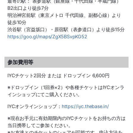
最寄の駅： 表参道駅（銀座線・千代田線・半蔵門線）
B2出口より徒歩7分
明治神宮前駅（東京メトロ 千代田線、副都心線）より
徒歩10分
渋谷駅（宮益坂口）・原宿駅（表参道口）より徒歩15分
https://goo.gl/maps/ZgX5BSvpKG52
参加費用等
IYCチケット2回分 または ドロップイン 6,600円
※ドロップイン（1回券×2）や各種チケットはIYCオンラ
インショップにてご購入ください。
IYCオンラインショップ：
https://iyc.thebase.in/
※現在お手元に有効期限内のIYCチケットをお持ちの方は
当日携帯してご参加ください。
※お友達とのチケットのシェアが可能です。申込方法を