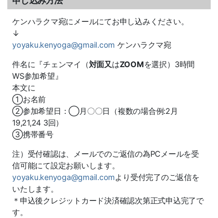
申し込み方法
ケンハラクマ宛にメールにてお申し込みください。
↓
yoyaku.kenyoga@gmail.com
ケンハラクマ宛
件名に『チェンマイ（
対面又
は
ZOOM
を選択）3時間
WS参加希望』
本文に
①お名前
②参加希望日：◯月〇〇日（複数の場合例:2月
19,21,24 3回）
③携帯番号
注）受付確認は、メールでのご返信の為PCメールを受
信可能にて設定お願いします。
yoyaku.kenyoga@gmail.com
より受付完了のご返信を
いたします。
＊申込後クレジットカード決済確認次第正式申込完了で
す。