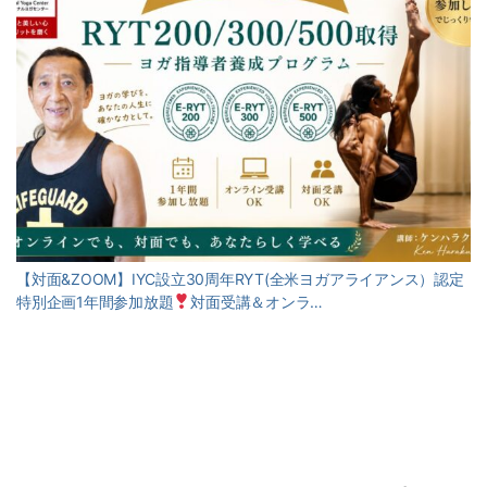
【対面&ZOOM】IYC設立30周年RYT(全米ヨガアライアンス）認定
特別企画1年間参加放題
対面受講＆オンラ…