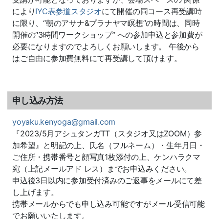
により
IYC表参道スタジオ
にて開催の同コース再受講時
に限り、“朝のアサナ&プラナヤマ瞑想”の時間は、同時
開催の“3時間ワークショップ” への参加申込と参加費が
必要になりますのでよろしくお願いします。 午後から
はご自由に参加費無料にて再受講して頂けます。
申し込み方法
yoyaku.kenyoga@gmail.com
『2023/5月アシュタンガTT（スタジオ又はZOOM）参
加希望』と明記の上、氏名（フルネーム）・生年月日・
ご住所・携帯番号と顔写真1枚添付の上、ケンハラクマ
宛（上記メールアド レス）までお申込みください。
申込後3日以内に参加受付済みのご返事をメールにて差
し上げます。
携帯メールからでも申し込み可能ですがメール受信可能
でお願いいたします。