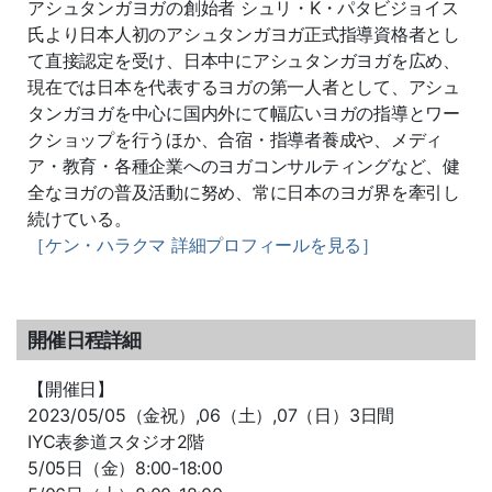
アシュタンガヨガの創始者 シュリ・K・パタビジョイス
氏より日本人初のアシュタンガヨガ正
式指導資格者とし
て直接認定を受け、日本中にアシュタンガヨガを広め、
現在では日本を代表するヨガの第一人者として、アシュ
タンガヨガを中心に国内外にて幅広いヨガの指導とワー
クシ
ョップを行うほか、合宿・指導者養成や、メディ
ア・教育・
各種企業へのヨガコンサルティングなど、
健
全なヨガの普及活動に努め、
常に日本のヨガ界を牽引し
続けている。
［ケン・ハラクマ 詳細プロフィールを見る］
開催日程詳細
【開催日】
2023/05/05（金祝）,06（土）,07（日）3日間
IYC表参道スタジオ2階
5/05日（金）8:00-18:00