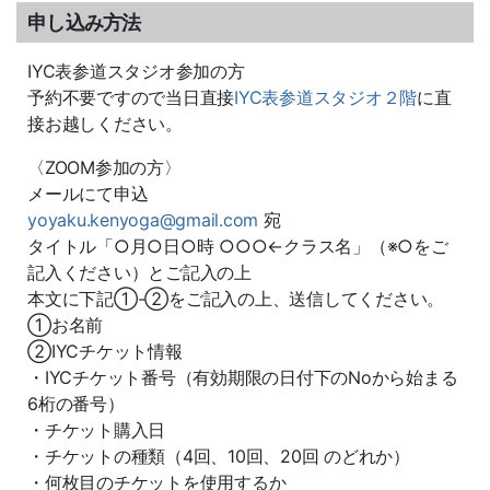
申し込み方法
IYC表参道スタジオ参加の方
予約不要ですので当日直接
IYC表参道スタジオ２階
に直
接お越しください。
〈ZOOM参加の方〉
メールにて申込
yoyaku.kenyoga@gmail.com
宛
タイトル「○月○日○時 ○○○←クラス名」（※○をご
記入ください）とご記入の上
本文に下記①-②をご記入の上、送信してください。
①お名前
②IYCチケット情報
・IYCチケット番号（有効期限の日付下のNoから始まる
6桁の番号）
・チケット購入日
・チケットの種類（4回、10回、20回 のどれか）
・何枚目のチケットを使用するか