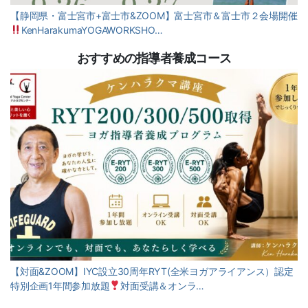
【静岡県・富士宮市+富士市&ZOOM】富士宮市＆富士市２会場開催
KenHarakumaYOGAWORKSHO…
おすすめの指導者養成コース
【対面&ZOOM】IYC設立30周年RYT(全米ヨガアライアンス）認定
特別企画1年間参加放題
対面受講＆オンラ…