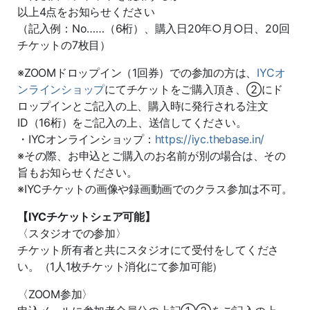
以上4点をお知らせください
（記入例：No……（6桁）、購入日20年○月○日、20回
チケットの7枚目）
※ZOOMドロップイン（1回券）での参加の方は、
IYCオ
ンラインショップ
にてチケットをご購入頂き、②にド
ロップインとご記入の上、購入時に発行される注文
ID（16桁）をご記入の上、送信してください。
・IYCオンラインショップ：
https://iyc.thebase.in/
※その際、お申込とご購入のお名前が別の場合は、その
旨もお知らせください。
※IYCチケットの画像や録画動画でのクラス参加は不可。
【IYCチケットシェア可能】
〈スタジオでの参加〉
チケット所有者と共にスタジオにて受付をしてくださ
い。（1人1枚チケット消化にて参加可能）
〈ZOOM参加〉