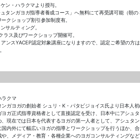
ケン・ハラクマより授与。
ュタンガヨガ指導者養成コース」へ無料にて再受講可能（朝の
ワークショップ割引参加制度有。
コンサルティング。
ガクラス及びワークショップ開催可。
ライアンスYACEP認定対象講座になりますので、認定ご希望の方
い。
】
ハラクマ
タンガヨガの創始者 シュリ・K・パタビジョイス氏より日本人初
ガヨガ正
式指導資格者として直接認定を受け、日本中にアシュタ
め、現在では日本を代表するヨガの第一人者として、アシュタン
に国内外にて幅広いヨガの指導とワークシ
ョップを行うほか、合
成や、メディア・教育・
各種企業へのヨガコンサルティングなど