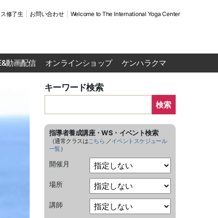
ース修了生
お問い合わせ
Welcome to The International Yoga Center
VE&動画配信
オンラインショップ
ケンハラクマ
キーワード検索
検索
指導者養成講座・WS・イベント検索
（通常クラスは
こちら
／
イベントスケジュール
一覧
）
開催月
場所
講師