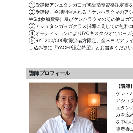
①受講後アシュタンガヨガ初級指導資格認定書を
②受講後、今後開催される「ケンハラクマのアシ
WSは参加費要）及びケンハラクマのその他ヨガ
③アシュタンガヨガクラス指導に関しての無料
④オーディションによりIYC各スタジオでのヨ
⑤RYT200/500取得済者方限定、全米ヨガア
し込み際に『YACEP認定希望』とお書きくださ
講師プロフィール
【講師
ケン・
アシュ
ュタン
ガを広
を中心
導者養