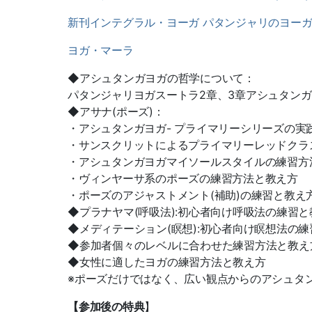
新刊インテグラル・ヨーガ パタンジャリのヨー
ヨガ・マーラ
◆アシュタンガヨガの哲学について：
パタンジャリヨガスートラ2章、3章アシュタン
◆アサナ(ポーズ)：
・アシュタンガヨガ- プライマリーシリーズの実
・サンスクリットによるプライマリーレッドクラ
・アシュタンガヨガマイソールスタイルの練習方法
・ヴィンヤーサ系のポーズの練習方法と教え方
・ポーズのアジャストメント(補助)の練習と教え
◆プラナヤマ(呼吸法):初心者向け呼吸法の練習と
◆メディテーション(瞑想):初心者向け瞑想法の
◆参加者個々のレベルに合わせた練習方法と教え
◆女性に適したヨガの練習方法と教え方
※ポーズだけではなく、広い観点からのアシュタ
【
参加後の特典
】