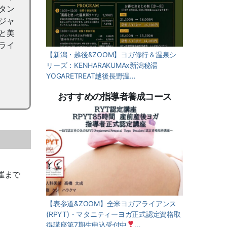
タン
ジャ
と美
ライ
【新潟・越後&ZOOM】ヨガ修行＆温泉シ
リーズ：KENHARAKUMAx新潟秘湯
YOGARETREAT越後長野温…
おすすめの指導者養成コース
催まで
【表参道&ZOOM】全米ヨガアライアンス
(RPYT)・マタニティーヨガ正式認定資格取
得講座第7期生申込受付中
…