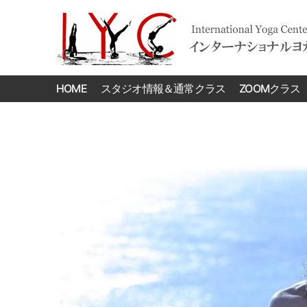
International
Yoga
HOME
スタジオ情報＆通常クラス
ZOOMクラス
Center