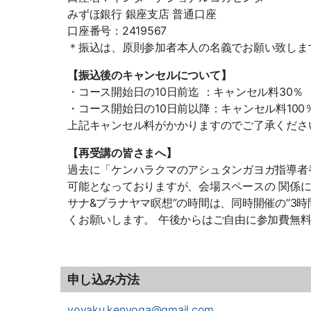
みずほ銀行 銀座支店 普通口座
口座番号：2419567
＊振込は、原則参加者本人の名義でお願い致しま
【振込後のキャンセルについて】
・コース開始日の10日前迄 ：キャンセル料30％
・コース開始日の10日前以降：キャンセル料100
上記キャンセル料がかかりますのでご了承くださ
【再受講の皆さまへ】
過去に「ケンハラクマのアシュタンガヨガ指導者
可能となっておりますが、会場スペースの 関係
サナ&プラナヤマ瞑想”の時間は、同時開催の“3
くお願いします。 午後からはご自由に参加費無
申し込み方法
yoyaku.kenyoga@gmail.com