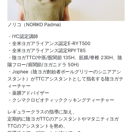
ノリコ（NORIKO Padma)
・IYC認定講師
・全米ヨガアライアンス認定E-RYT500
・全米ヨガアライアンス認定RPYT85
・陰ヨガTTC(中医/股関節 135H、筋膜/脊椎 230H、陰
陽フロー/肩関節/ヨガニドラ 50H)
・Jophee（陰ヨガ創始者ポールグリリーのシニアアシ
スタント）がTTCアシスタントとして指名する陰ヨガテ
ィーチャー
・薬膳アドバイザー
・クシマクロビオティッククッキングティーチャー
レギュラークラスの指導に加え、
定期的に陰ヨガTTCのアシスタントやマタニティヨガ
TTCのアシスタントを努め、