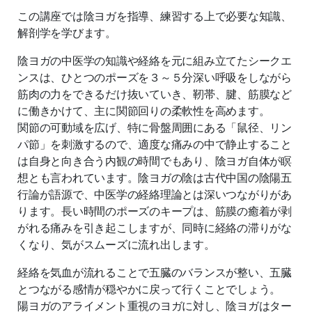
この講座では陰ヨガを指導、練習する上で必要な知識、
解剖学を学びます。
陰ヨガの中医学の知識や経絡を元に組み立てたシークエ
ンスは、ひとつのポーズを３～５分深い呼吸をしながら
筋肉の力をできるだけ抜いていき、靭帯、腱、筋膜など
に働きかけて、主に関節回りの柔軟性を高めます。
関節の可動域を広げ、特に骨盤周囲にある「鼠径、リン
パ節」を刺激するので、適度な痛みの中で静止すること
は自身と向き合う内観の時間でもあり、陰ヨガ自体が瞑
想とも言われています。陰ヨガの陰は古代中国の陰陽五
行論が語源で、中医学の経絡理論とは深いつながりがあ
ります。長い時間のポーズのキープは、筋膜の癒着が剥
がれる痛みを引き起こしますが、同時に経絡の滞りがな
くなり、気がスムーズに流れ出します。
経絡を気血が流れることで五臓のバランスが整い、五臓
とつながる感情が穏やかに戻って行くことでしょう。
陽ヨガのアライメント重視のヨガに対し、陰ヨガはター