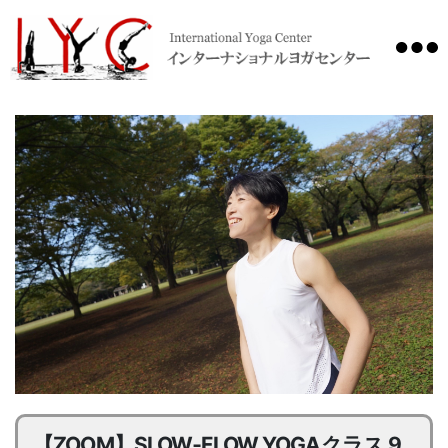
International
Yoga
Center
【ZOOM】SLOW‐FLOW YOGAクラス 9