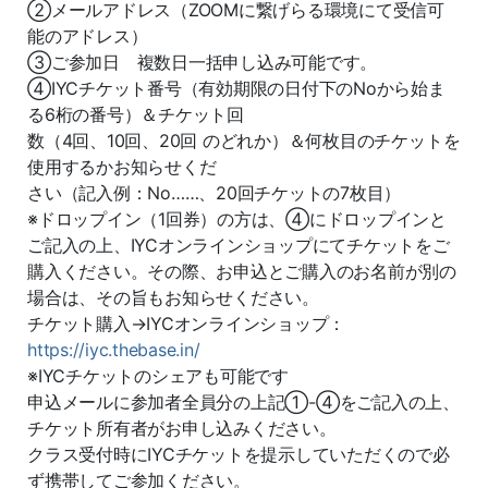
②メールアドレス（ZOOMに繋げらる環境にて受信可
能のアドレス）
③ご参加日 複数日一括申し込み可能です。
④IYCチケット番号（有効期限の日付下のNoから始ま
る6桁の番号）＆チケット回
数（4回、10回、20回 のどれか）＆何枚目のチケットを
使用するかお知らせくだ
さい（記入例：No……、20回チケットの7枚目）
※ドロップイン（1回券）の方は、④にドロップインと
ご記入の上、IYCオンラインショップにてチケットをご
購入ください。その際、お申込とご購入のお名前が別の
場合は、その旨もお知らせください。
チケット購入→IYCオンラインショップ：
https://iyc.thebase.in/
※IYCチケットのシェアも可能です
申込メールに参加者全員分の上記①-④をご記入の上、
チケット所有者がお申し込みください。
クラス受付時にIYCチケットを提示していただくので必
ず携帯してご参加ください。