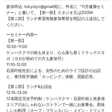
参加申込: tokyoiyc@gmail宛に、件名に『11月健康セミ
ナー』と書いて、【第一部】スタジオ又はZOOM
【第ニ部】ランチ希望有無参加希望を明記の上送信して
ください。
ーセミナー内容ー
【第一部】
10:30-11:00
ケンハラクマの体も休まり、心も落ち着くリラックスヨ
ガ（ヨガが初めての方も参加可）
11:10-12:00
石原叶枝先生による、女性のためのライフ設計のお話
と、東洋医学施術「カッピング」体験、質疑応答。
【第ニ部】ランチ&お話会
12:15-13:30
12名限定完全予約制：ケンハラクマ・石原叶枝と表参道
エリアのおしゃれなレストランで一緒にお食事会。美味
しいお料理（スープ・フランスパン・メイン・ドリンク