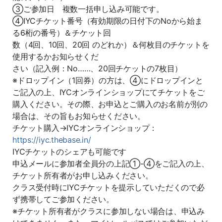
③ご参加日 複数一括申し込み可能です。
④IYCチケット番号（有効期限の日付下のNoから始ま
る6桁の番号）＆チケット回
数（4回、10回、20回 のどれか）＆何枚目のチケットを
使用するかお知らせくだ
さい（記入例：No……、20回チケットの7枚目）
※ドロップイン（1回券）の方は、④にドロップインと
ご記入の上、IYCオンラインショップにてチケットをご
購入ください。その際、お申込とご購入のお名前が別の
場合は、その旨もお知らせください。
チケット購入→IYCオンラインショップ：
https://iyc.thebase.in/
IYCチケットのシェアも可能です
申込メールに参加者全員分の上記①-④をご記入の上、
チケット所有者がお申し込みください。
クラス受付時にIYCチケットを提示していただくので必
ず携帯してご参加ください。
※チケット所有者がクラスに参加しない場合は、申込み