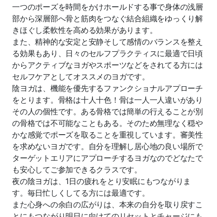
一つのポーズを時間をかけホールドする事で身体の浅層
部から深層部へ骨と筋肉をつなぐ結合組織をゆっくり解
きほぐし柔軟性を高める効果があります。
また、精神的な安定と安静そして感情のバランスを整え
る効果もあり、日々のセルフプラクティスに最適で日頃
からアクティブなヨガやスポーツなどをされてる方には
セルフケアとしてオススメのヨガです。
陰ヨガは、機能を優先するファンクショナルアプローチ
をとります。骨格は十人十色！骨は一人一人違いがあり
その人の個性です。ある骨格では簡単の行えることが別
の骨格では不可能なこともある。そのため無理なく穏や
かな感覚でポーズを取ることを重視しています。審美性
を求めないヨガです。自分を理解し居心地の良い場所で
ターゲットエリアにアプローチするヨガなのでどなたで
も安心してご参加できるクラスです。
夜の陰ヨガは、1日の疲れをとり安眠にもつながりま
す。毎日忙しくしてる方には最適です。
また心身への余白の広がりは、本来の自分を取り戻すこ
とにもつながり明日に向けてのリセットとチャージにも