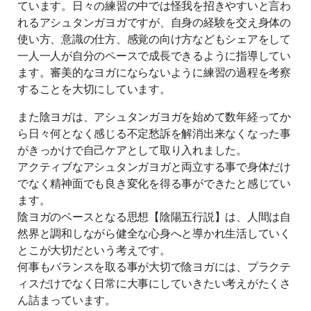
ています。日々の練習の中では怪我を招きやすいと言わ
れるアシュタンガヨガですが、自身の経験を交え身体の
使い方、意識の仕方、感覚の向け方などもシェアをして
一人一人が自分のペースで成長できるように指導してい
ます。審美的なヨガにならないように練習の過程を考察
することを大切にしています。
また陰ヨガは、アシュタンガヨガを始めて数年経ってか
ら日々何となく感じる不定愁訴を解消出来なくなった事
がきっかけで自己ケアとして取り入れました。
アクティブなアシュタンガヨガと両立する事で身体だけ
でなく精神面でも良き変化を得る事ができたと感じてい
ます。
陰ヨガのベースとなる思想【陰陽五行説】は、人間は自
然界と調和しながら健全な心身へと導かれ生活していく
とこが大切だという考えです。
何事もバランスを取る事が大切で陰ヨガには、プラクテ
ィスだけでなく日常に大事にしていきたい考えがたくさ
ん詰まっています。