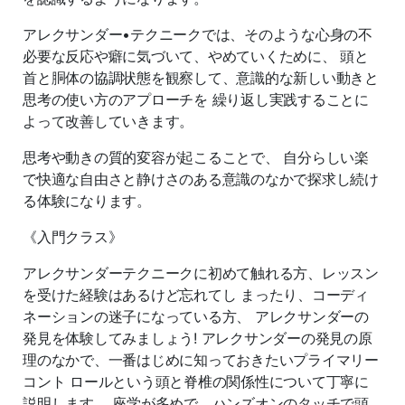
アレクサンダー•テクニークでは、そのような心身の不
必要な反応や癖に気づいて、やめていくために、 頭と
首と胴体の協調状態を観察して、意識的な新しい動きと
思考の使い方のアプローチを 繰り返し実践することに
よって改善していきます。
思考や動きの質的変容が起こることで、 自分らしい楽
で快適な自由さと静けさのある意識のなかで探求し続け
る体験になります。
《入門クラス》
アレクサンダーテクニークに初めて触れる方、レッスン
を受けた経験はあるけど忘れてし まったり、コーディ
ネーションの迷子になっている方、 アレクサンダーの
発見を体験してみましょう! アレクサンダーの発見の原
理のなかで、一番はじめに知っておきたいプライマリー
コント ロールという頭と脊椎の関係性について丁寧に
説明します。 座学が多めで、ハンズオンのタッチで頭