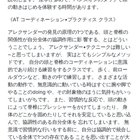
の動きはじめを体験する時間があります。
《AT コーディネーション•プラクティス クラス》
アレクサンダーの発見の原理の1つである、頭と脊椎の
関係性が自分全体の協調作用に影 響する、とはどうい
うことでしょう。 アレクサンダー•テクニークは難しい
~と思ってしまいますが、 実はとてもシンプルなメソッ
ドです。 自分の頭と脊椎のコーディネーションに意識
的であり続ける練習をするクラスです。 歩く、前ロー
ルダウンなど、動きの中で練習します。 さまざまな活
動の動作で、無意識的に動いている時はすぐに腕や脚で
やることのdoing や、その対象物のほうに気持ちがいっ
てしまいがちです。 また、習慣的な反応で、頭の動き
によって脊椎にプレッシャーをかけてしまったり、 身
体のどこかを固めたりしてそれを安定していると思い込
んで、協調性のある自分全体を 忘れてしまいます。 無
意識で習慣的な行いをする前に、自分は協調的で統合し
ている全体で1つの存在である ことを思い出すことが大