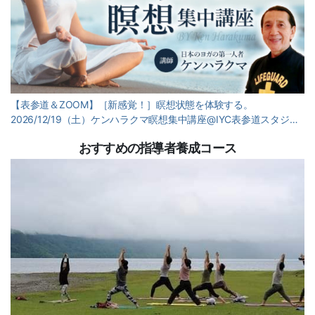
【表参道＆ZOOM】［新感覚！］瞑想状態を体験する。
2026/12/19（土）ケンハラクマ瞑想集中講座@IYC表参道スタジ…
おすすめの指導者養成コース