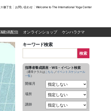
ース修了生
お問い合わせ
Welcome to The International Yoga Center
VE&動画配信
オンラインショップ
ケンハラクマ
キーワード検索
検索
指導者養成講座・WS・イベント検索
（通常クラスは
こちら
／
イベントスケジュール
一覧
）
開催月
場所
講師