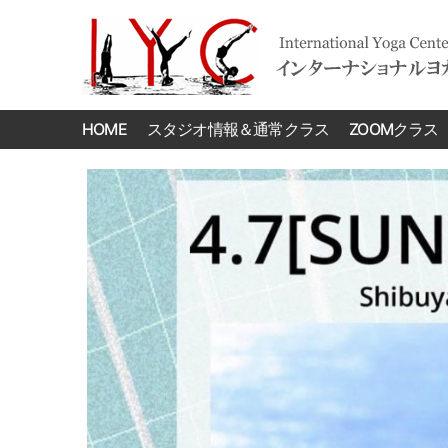
International
Yoga
HOME
スタジオ情報＆通常クラス
ZOOMクラス
Center