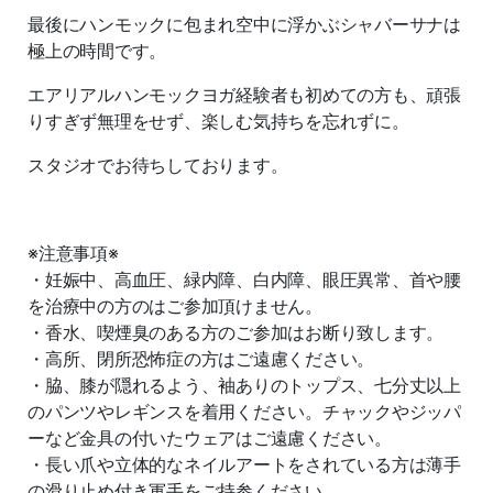
最後にハンモックに包まれ空中に浮かぶシャバーサナは
極上の時間です。
エアリアルハンモックヨガ経験者も初めての方も、頑張
りすぎず無理をせず、楽しむ気持ちを忘れずに。
スタジオでお待ちしております。
※注意事項※
・妊娠中、高血圧、緑内障、白内障、眼圧異常、首や腰
を治療中の方のはご参加頂けません。
・香水、喫煙臭のある方のご参加はお断り致します。
・高所、閉所恐怖症の方はご遠慮ください。
・脇、膝が隠れるよう、袖ありのトップス、七分丈以上
のパンツやレギンスを着用ください。チャックやジッパ
ーなど金具の付いたウェアはご遠慮ください。
・長い爪や立体的なネイルアートをされている方は薄手
の滑り止め付き軍手をご持参ください。