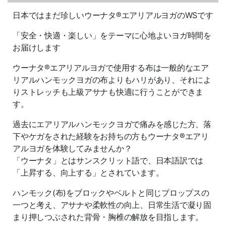
日本ではまだ珍しいウーナタ®エアリアルヨガのWSです
「安全・快適・楽しい」をテーマに心地よいヨガ時間を
お届けします
ウーナタ®エアリアルヨガで使用する布は一般的なエア
リアルハンモックヨガの布よりもハリがあり、それによ
りストレッチも上級アサナも快適に行うことができま
す。
過去にエアリアルハンモックヨガで痛みを感じた方、落
下やケガをされた経験をお持ちの方もウーナタ®エアリ
アルヨガを体験してみませんか？
「ウーナタ」とはサンスクリット語で、日本語訳では
「上昇する、向上する」とされています。
ハンモック(布)をブロックやベルトと同じプロップスの
一つと考え、アサナや柔軟性の向上、日常生活で凝り固
まり押しつぶされた背骨・胸椎の解放を目指します。