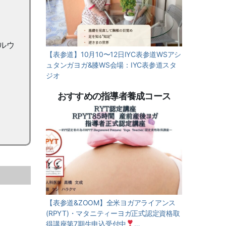
ルウ
【表参道】10月10〜12日IYC表参道WSアシ
ュタンガヨガ&膝WS会場：IYC表参道スタ
ジオ
おすすめの指導者養成コース
【表参道&ZOOM】全米ヨガアライアンス
(RPYT)・マタニティーヨガ正式認定資格取
得講座第7期生申込受付中
…