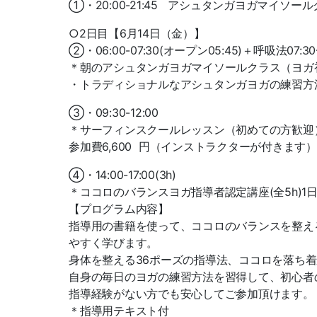
①・20:00-21:45 アシュタンガヨガマイソールクラ
○2日目【6月14日（金）】
②・06:00-07:30(オープン05:45)＋呼吸法07:30
＊朝のアシュタンガヨガマイソールクラス（ヨガ初心者歓
・トラディショナルなアシュタンガヨガの練習方
③・09:30-12:00
＊サーフィンスクールレッスン（初めての方歓迎
参加費6,600 円（インストラクターが付きま
④・14:00-17:00(3h)
＊ココロのバランスヨガ指導者認定講座(全5h)1
【プログラム内容】
指導用の書籍を使って、ココロのバランスを整え
やすく学びます。
身体を整える36ポーズの指導法、ココロを落ち
自身の毎日のヨガの練習方法を習得して、初心者
指導経験がない方でも安心してご参加頂けます。
＊指導用テキスト付