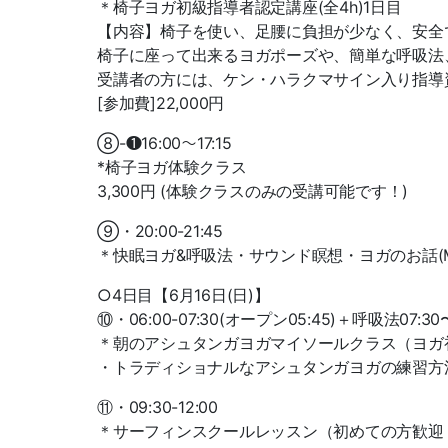
＊椅子ヨガ初級指導者認定講座(全4h)1日目
【内容】椅子を使い、足腰に負担が少なく、安全
椅子に座って出来るヨガポーズや、簡単な呼吸法
受講者の方には、ケン・ハラクマサイン入り指導
[参加費]22,000円
⑧-❶16:00〜17:15
*椅子ヨガ体験クラス
3,300円 (体験クラスのみの受講可能です！)
⑨・20:00-21:45
＊快眠ヨガ&呼吸法・サウンド瞑想・ヨガのお話(MOSH
○4日目【6月16日(日)】
⑩・06:00-07:30(オープン05:45)＋呼吸法07:30〜
＊朝のアシュタンガヨガマイソールクラス（ヨガ初心者歓
・トラディショナルなアシュタンガヨガの練習方
⑪・09:30-12:00
＊サーフィンスクールレッスン（初めての方歓迎