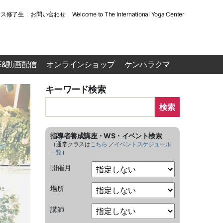
ース修了生
お問い合わせ
Welcome to The International Yoga Center
VE&動画配信
オンラインショップ
ケンハラクマ
キーワード検索
検索
指導者養成講座・WS・イベント検索
（通常クラスは
こちら
／
イベントスケジュール
一覧
）
開催月
場所
講師