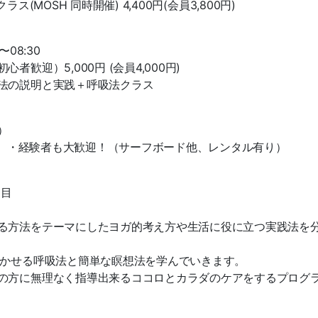
ス(MOSH 同時開催) 4,400円(会員3,800円)
〜08:30
迎）5,000円 (会員4,000円)
法の説明と実践＋呼吸法クラス
）
す） ・経験者も大歓迎！（サーフボード他、レンタル有り）
日目
る方法をテーマにしたヨガ的考え方や生活に役に立つ実践法を
着かせる呼吸法と簡単な瞑想法を学んでいきます。
の方に無理なく指導出来るココロとカラダのケアをするプログ