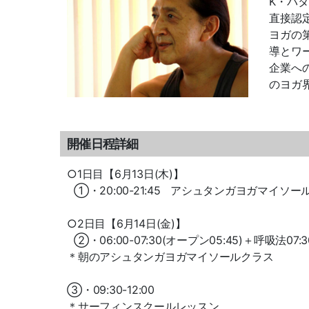
K・パ
直接認
ヨガの
導とワ
企業へ
のヨガ
開催日程詳細
○1日目【6月13日(木)】
①・20:00-21:45 アシュタンガヨガマイソー
○2日目【6月14日(金)】
②・06:00-07:30(オープン05:45)＋呼吸法07:3
＊朝のアシュタンガヨガマイソールクラス
③・09:30-12:00
＊サーフィンスクールレッスン