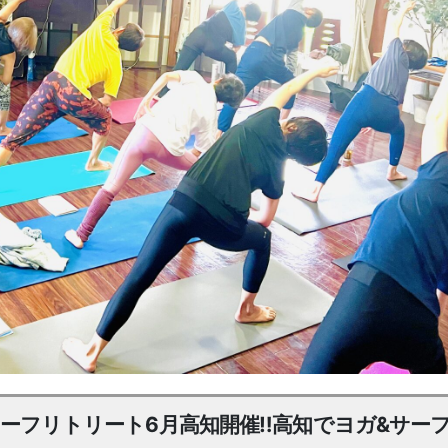
&サーフリトリート6月高知開催‼︎高知でヨガ&サー