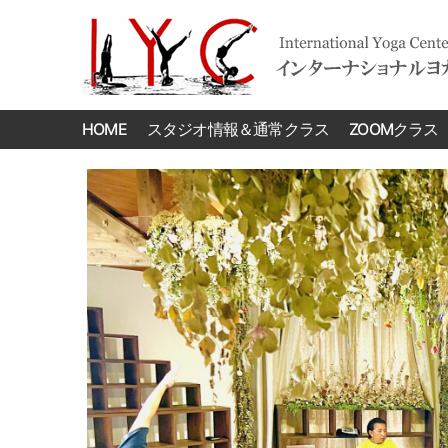
International
Yoga
HOME
スタジオ情報＆通常クラス
ZOOMクラス
Center