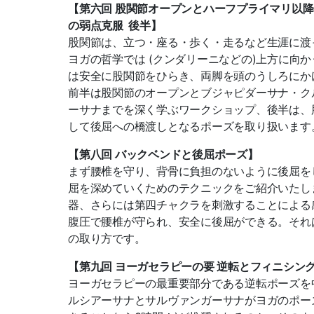
【第六回 股関節オープンとハーフプライマリ以降
の弱点克服 後半】
股関節は、立つ・座る・歩く・走るなど生涯に渡
ヨガの哲学では (クンダリーニなどの)上
方に向か
は安全に股関節をひらき、両脚を頭のうしろにか
前半は股関節のオープンとブジャピダーサナ・ク
ーサナまでを深く学ぶワークショップ、後
半は、
して
後屈への橋渡しとなるポーズを取り扱います
【第八回 バックベンドと後屈ポーズ】
まず腰椎を守り、背骨に負担のないように後屈を
屈を深めていくためのテクニックをご紹介
いたし
器、さらには第四
チャクラを刺激することによる
腹圧で腰椎が守られ、安全に後屈ができる。それ
の取り方です。
【第九回 ヨーガセラピーの要 逆転とフィニシン
ヨーガセラピーの最重要部分である逆転ポーズを
ルシアーサナとサルヴァンガーサナがヨガのポー