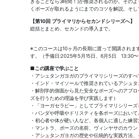
きることなら3時間！)が推奨さ
れるのか。
そのよ
くポー
ズが取れるようにまでのコツを解説。そし
【第10回 プライマリからセカンドシリーズへ】
総括とまとめ、セカンドの導入まで。
※このコースは10ヶ月の長期に渡って開講されま
す。
（予備日:2025年5月15日、6月5日 13:30〜1
■この講座で学ぶこと
・アシュタンガヨガのプライマリシリーズのすべ
・インド・マイソールで推奨されているアシュタ
・解剖学的側面から見た安全なポーズへのアプロ
ズを行うための理論を学び実践します）
・「ヨーガセラピー」としてプライマリシリーズ
・バンダや呼吸やドリスティを各ポーズにおいて
・初心者や体が硬い人など、各個人に適した練習
・マントラ、ポーズの名前、ヴィンヤサのカウン
・アシュタンガヨガの歴史や伝統的な実践方法、