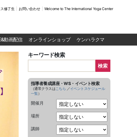
ース修了生
お問い合わせ
Welcome to The International Yoga Center
VE&動画配信
オンラインショップ
ケンハラクマ
キーワード検索
検索
指導者養成講座・WS・イベント検索
（通常クラスは
こちら
／
イベントスケジュール
一覧
）
開催月
場所
講師