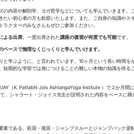
ズの内容や解剖学、ヨガ哲学な
どについても学んでいきます。
きたい初心者の方も歓迎
いたします。
また、ご自身の知識やス
トラクターのみなさんもぜひご参加ください。
による出席
、一度出席された
講座の復習が何度でも可能
です。
のペースで無理なくじっくりと学んでいけます。
りと学ぶように、と言われてい
ます。
10ヶ月という長い時間を
、
短期的な学習では身につけることの難しい本物の知識を得る
 Pattabhi Jois Ashta
ngaYoga Institute ）で２か月
いて、シャラート・ジョイス先生が説明された内容をベースに構
要素である、前屈・後屈・ジャ
ンプスルーとジャンプバック逆