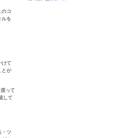
このコ
キルを
かけて
ことが
間に渡って
成して
転・ツ