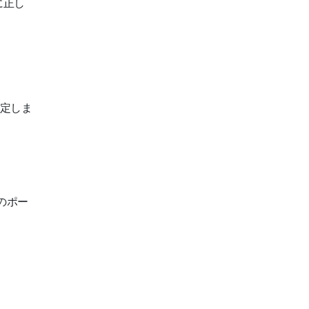
に正し
定しま
のポー