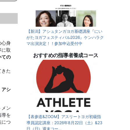
【新潟】アシュタンガヨガ基礎講座『にい
がたヨガフェスティバル2026』ケンハラク
の心身
マ出演決定！！参加申込受付中
寧に取
おすすめの指導者養成コース
いての
てきた
、
アシ
トメン
指導を
【表参道&ZOOM】アスリートヨガ初級指
点につ
導員認定講座：2026年8月22日（土）&23
日（日）週末コー…