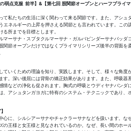
の弱点克服 前半】&【第
七回 股関節オープンとハーフプライ
って私たちの生活に深く関わっ
て来る関節です。また、アシュ
うエネルギーの上昇を押さえる関節とも言われています。
この
ける所までを目標と
します。
ルマーサナ・スプタクルマーサ
ナ・ガルバピンダーサナバッダ
股関節オープンだけではなくプライマリシリーズ後半の背面を
。
していくための理論を知り、実
践します。そして、様々な角度
ます。
深い後屈には背骨の矯正効果があります。また、呼吸器
感情などの浄化も促されます。胸式の呼吸とウディ
ヤナバンダ
は、アシュタ
ンガヨガに特有のシステム・テクニックであり、
グ】
中心に、シルシアーサナやチャ
クラーサナなどを扱います。
な
ズの王様と女王様と見
なされているのか。なぜ、長い間のホール