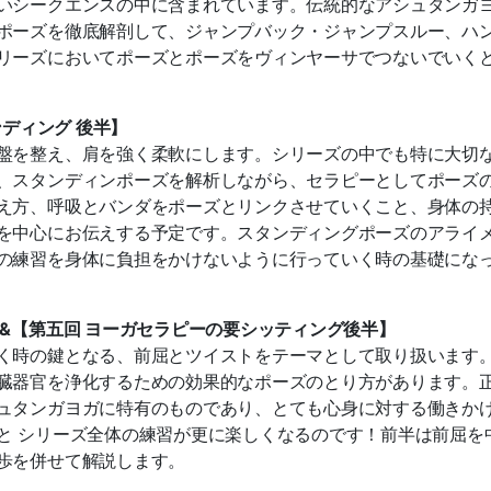
いシークエンスの中に含まれています。伝統的なアシュタンガ
ポーズを徹底解剖して、ジャンプバッ
ク・ジャンプスルー、ハ
リーズにおいてポーズとポーズをヴィンヤーサでつないでいく
ンディング 後半】
盤を整え、肩を強く柔軟にしま
す。シリーズの中でも特に大切
、スタンディンポーズを解析しながら、セラピーとしてポーズ
え方、呼吸とバンダをポーズと
リンクさせていくこと、身体の
を中心にお伝えする予定です。
スタンディングポーズのアライ
の練習を身体に負担をかけないように行っていく時の基礎にな
&【第五回 ヨーガセラピー
の要シッティング後半】
く時の鍵となる、前屈とツイス
トをテーマとして取り扱います
臓器官を浄化するための効果的なポーズのとり方があります。
ュタンガヨガに特有のも
のであり、とても心身に対する働きか
と シリーズ全体の練習が更に楽しくなるのです！
前半は前屈を
歩を併せて解
説します。