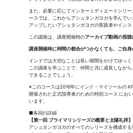
また、必要に応じてインターミディエートシリー
ースでは、これからアシュタンガヨガを学んでい
アップしたいアシュタンガヨガの実践者やインス
この講座は、講座開催時の
アーカイブ動画の視聴
講座開催時に時間の都合がつかなくても、ご自身
インドでは大切なことは長い期間をかけてゆっく
この講座を学ぶことで、仲間と共に成長しながら
できることで
しょう。
※このコースは2016年にインド・マイソールの KPJAY（K.
開催された正式指導者のための特別コー
ス にお
います。
■各回の詳細
【第一回 プライマリシリーズの概要と太陽礼拝】
アシュタンガヨガのすべてのシリーズを構成する