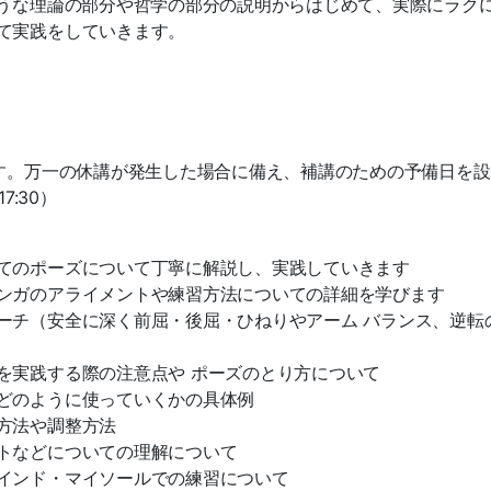
うな理論の部分や哲学の部分の説明からはじめて、実際にラク
て実践をしていきます。
す。
万一の休講が発生した場合に備え、補講のための予備日を設
7:30）
てのポーズについて丁寧に解説
し、実践していきます
ンガのアライメントや練習方法
についての詳細を学びます
ーチ（安全に深く前屈・後屈・
ひねりやアーム バランス、逆転
を実践する際の注意点や ポー
ズのとり方について
どのように使っていくかの具体
例
方法や調整方法
トなどについての理解について
インド・マイソールでの練習に
ついて