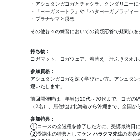
・アシュタンガヨガとチャクラ、クンダリニーに
・「ヨーガスートラ」や「ハタヨーガプラディー
・プラナヤマと瞑想
その他各々の練習においての質疑応答で疑問点を
持ち物：
ヨガマット、ヨガウェア、着替え、汗ふきタオル
参加資格：
アシュタンガヨガを深く学びたい方。
アシュタン
迎いたします。
前回開催時は、年齢は20代～70代まで、ヨガの
（2名）、居住地は北海道から沖縄まで、全国か
参加特典：
①コースの全過程を修了した方に、受講最終日にI
②受講生の特典としてケン
ハラクマ先生
の表参