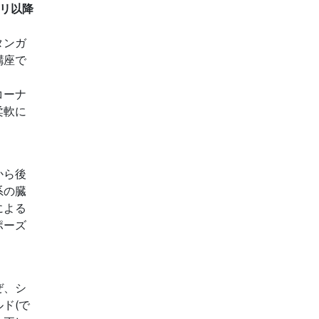
マリ以降
タンガ
講座で
コーナ
柔軟に
から後
系の臓
による
ポーズ
ぜ、シ
ド(で