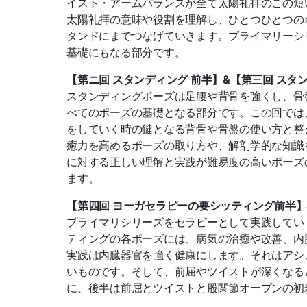
イスト・アームバランスが全て太陽礼拝の
この短
太陽
礼拝の意味や役割を理解し、ひとつひとつの
タンドにまでつなげていきます。
プライマリーシ
基礎にもなる部分です。
【第ニ回 スタンディング 前半】&【第三回 スタ
スタンディングポーズは足腰や背骨を強くし、骨
べてのポーズの基礎となる部分です。
この回では
をしていく時の鍵となる背骨や骨盤の使い方と整
癒力を高めるポーズの取り方や、解剖学的
な知識
に対する正しい理解と実践が難易度の高い
ポーズ
ます
。
【第四回 ヨーガセラピーの要シッティング前半】
プライマリシリーズをセラピーとして実践してい
ティングの各ポーズには、病気の治癒や改
善、内
実践は内臓器官を強く健康にします。それはアシ
いものです。そして、前屈やツイス
トが深くなる
に、後半は前屈とツイストと股関節オープンの初