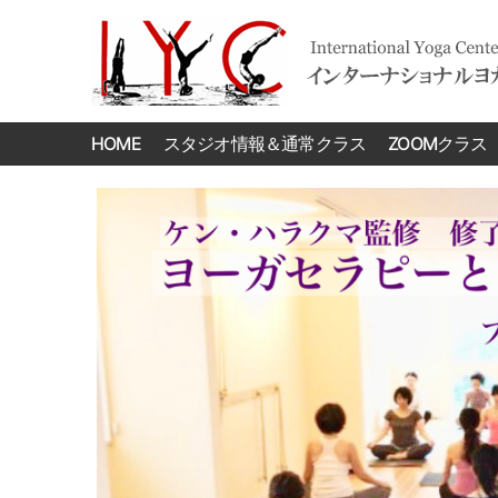
International
Yoga
HOME
スタジオ情報＆通常クラス
ZOOMクラス
Center