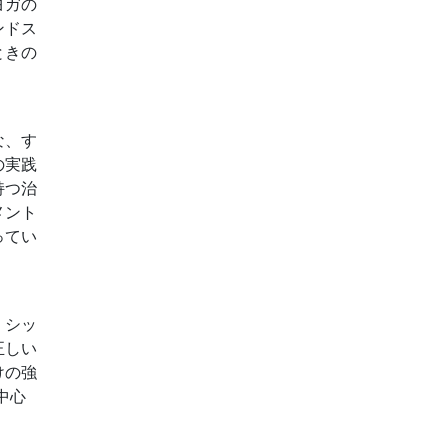
ヨガの
ンドス
と
きの
な、す
の実践
持つ治
メント
ってい
。シッ
正しい
けの強
中心