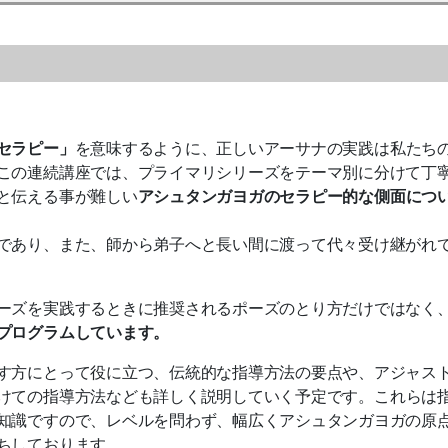
セラピー」
を意味するように、
正しいアーサナの実践は私たち
この連続講座では、プライマリシリーズをテーマ別に分けて丁
と伝える事が難しい
アシュタンガヨガのセ
ラピー的な側面につ
であり、また、師から弟子へと
長い間に渡って代々受け継がれ
ーズを実践するときに推奨され
るポーズのとり方だけではなく
プログラムしています。
す方にとって役に立つ、伝統的な指導
方法の要点や、アジャス
けての指導方法なども詳しく説明していく予定です。
これらは
知識ですので、
レベルを問わず、幅広くアシュタンガヨガの原
ちしております。