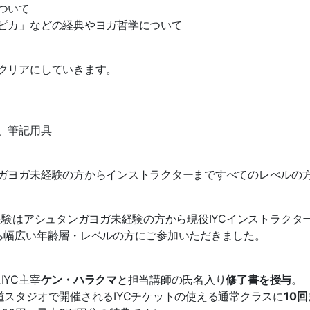
ついて
ピカ」などの経典やヨガ哲学に
ついて
クリアにしていきます。
、筆記用具
ガヨガ未経験の方からインストラクターまですべてのレべルの
経験はアシュタンガヨガ未経験の方から現役IYCインストラクタ
ら幅広い年齢層・レベルの方にご参加いただきました。
YC主宰
ケン・ハラクマ
と担当講師の氏名入り
修了書を授与
。
道スタジオで開催されるIYCチケッ
トの使える通常クラスに
10