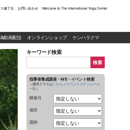
ース修了生
お問い合わせ
Welcome to The International Yoga Center
VE&動画配信
オンラインショップ
ケンハラクマ
キーワード検索
検索
指導者養成講座・WS・イベント検索
（通常クラスは
こちら
／
イベントスケジュール
一覧
）
開催月
場所
講師