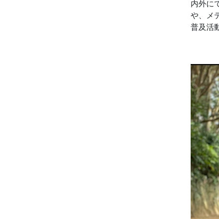
内外に
や、メ
普及活