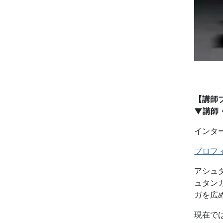
【講師
▼講師
インタ
プロフ
アシュ
ュタン
ガを広
現在で