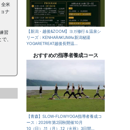
、全米
ショナ
【新潟・越後&ZOOM】ヨガ修行＆温泉シ
練習
リーズ：KENHARAKUMAx新潟秘湯
とで、
YOGARETREAT越後長野温…
おすすめの指導者養成コース
【青森】SLOW-FLOWYOGA指導者養成コ
ース：2026年第2回秋開催10月
10（日）,11（月）,12（火祝）3日間…