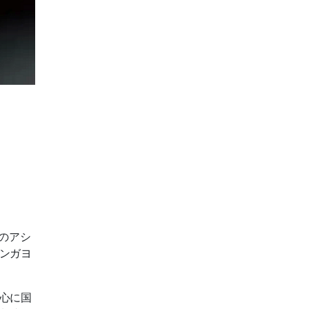
のアシ
ンガヨ
心に国