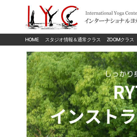
International
Yoga
HOME
スタジオ情報＆通常クラス
ZOOMクラス
Center