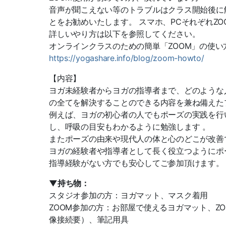
音声が聞こえない等のトラブルはクラス開始後に
とをお勧めいたします。 スマホ、PCそれぞれZ
詳しいやり方は以下を参照してください。
オンラインクラスのための簡単「ZOOM」の使い
https://yogashare.info/blog/zoom-howto/
【内容】
ヨガ未経験者からヨガの指導者まで、どのような
の全てを解決することのできる内容を兼ね備えた
例えば、ヨガの初心者の人でもポーズの実践を行
し、呼吸の目安もわかるように勉強します 。
またポーズの由来や現代人の体と心のどこが改善
ヨガの経験者や指導者として長く役立つようにポ
指導経験がない方でも安心してご参加頂けます。
▼持ち物：
スタジオ参加の方：ヨガマット、マスク着用
ZOOM参加の方：お部屋で使えるヨガマット、Z
像接続要）、筆記用具