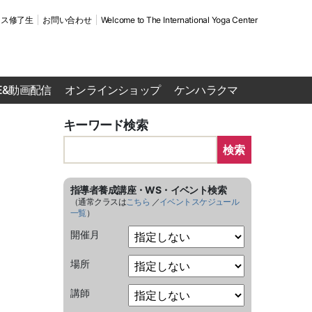
ース修了生
お問い合わせ
Welcome to The International Yoga Center
VE&動画配信
オンラインショップ
ケンハラクマ
キーワード検索
検索
指導者養成講座・WS・イベント検索
（通常クラスは
こちら
／
イベントスケジュール
一覧
）
開催月
場所
講師