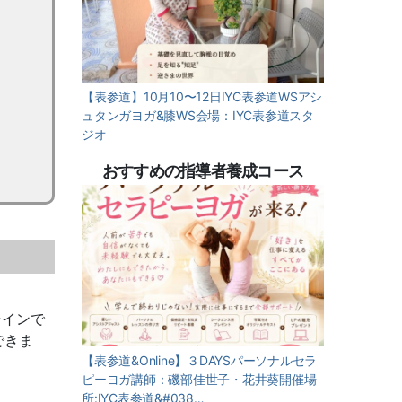
【表参道】10月10〜12日IYC表参道WSアシ
ュタンガヨガ&膝WS会場：IYC表参道スタ
ジオ
おすすめの指導者養成コース
ラインで
できま
【表参道&Online】３DAYSパーソナルセラ
ピーヨガ講師：磯部佳世子・花井葵開催場
所:IYC表参道&#038…