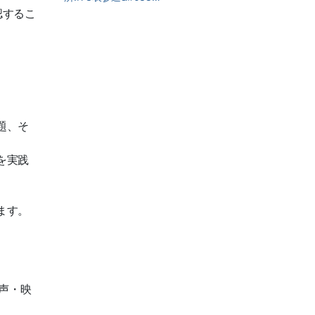
認するこ
題、そ
を実践
ます。
声・映