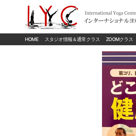
International
Yoga
HOME
スタジオ情報＆通常クラス
ZOOMクラス
Center