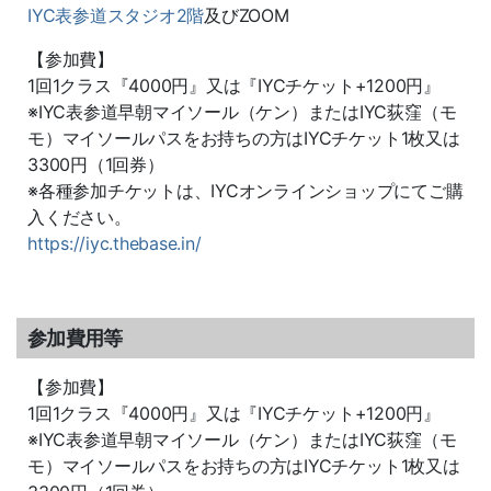
IYC表参道スタジオ2階
及びZOOM
【参加費】
1
回1クラス『
4000
円』又は『
IYC
チケット
+1200
円』
※IYC
表参道早朝マイソール（ケン）または
IYC
荻窪（モ
モ）マイソールパスをお持ちの方は
IYC
チケット
1
枚又は
3300
円（
1
回券）
※
各種参加チケットは、
IYC
オンラインショップにてご購
入ください。
https://iyc.thebase.in/
参加費用等
【参加費】
1
回1クラス『
4000
円』又は『
IYC
チケット
+1200
円』
※IYC
表参道早朝マイソール（ケン）または
IYC
荻窪（モ
モ）マイソールパスをお持ちの方は
IYC
チケット
1
枚又は