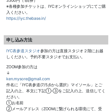
3300
円（
1
回券）
※
各種参加チケットは、
IYC
オンラインショップにてご購
入ください。
https://iyc.thebase.in/
申し込み方法
IYC表参道スタジオ
参加の方は直接スタジオ２階にお越
しください。予約不要スタジオでお支払い。
ZOOM参加の方は
↓
ken.mysore@gmail.com
件名に「IYC表参道(7/5,6から選択）マイソール」とご
記入の上、本文に下記①-③をご記入の上、送信してく
ださい。
①お名前
②メールアドレス（ZOOMに繋げられる環境にて、受