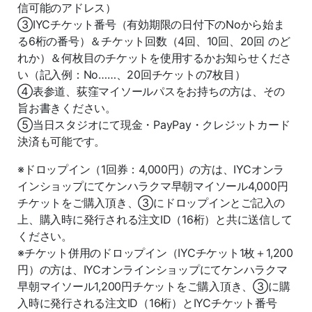
信可能のアドレス）
③IYCチケット番号（有効期限の日付下のNoから始ま
る6桁の番号）＆チケット回数（4回、10回、20回 のど
れか）＆何枚目のチケットを使用するかお知らせくださ
い（記入例：No……、20回チケットの7枚目）
④表参道、荻窪マイソールパスをお持ちの方は、その
旨お書きください。
⑤当日スタジオにて現金・PayPay・クレジットカード
決済も可能です。
※ドロップイン（1回券：4,000円）の方は、IYCオンラ
インショップにてケンハラクマ早朝マイソール4,000円
チケットをご購入頂き、③にドロップインとご記入の
上、購入時に発行される注文ID（16桁）と共に送信して
ください。
※チケット併用のドロップイン（IYCチケット1枚＋1,200
円）の方は、IYCオンラインショップにてケンハラクマ
早朝マイソール1,200円チケットをご購入頂き、③に購
入時に発行される注文ID（16桁）とIYCチケット番号