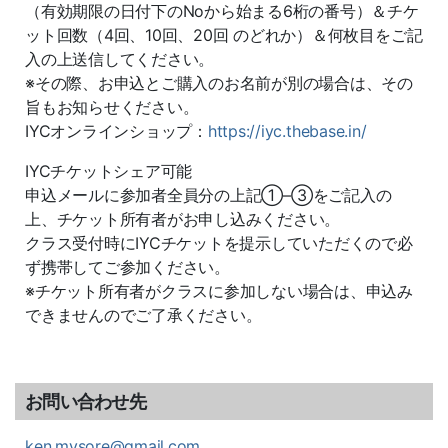
（有効期限の日付下のNoから始まる6桁の番号）＆チケ
ット回数（4回、10回、20回 のどれか）＆何枚目をご記
入の上送信してください。
※その際、お申込とご購入のお名前が別の場合は、その
旨もお知らせください。
IYCオンラインショップ：
https://iyc.thebase.in/
IYC
チケットシェア可能
申込メールに参加者全員分の上記①
–
③をご記入の
上、チケット所有者がお申し込みください。
クラス受付時に
IYC
チケットを提示していただくので必
ず携帯してご参加ください。
※
チケット所有者がクラスに参加しない場合は、申込み
できませんのでご了承ください。
お問い合わせ先
ken.mysore@gmail.com