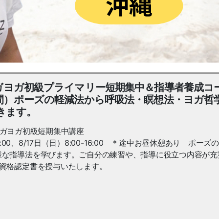
タンガヨガ初級プライマリー短期集中＆指導者養成コ
計3日間）ポーズの軽減法から呼吸法・瞑想法・ヨガ哲
きます。
シュタンガヨガ初級短期集中講座
0-19:00、8/17日（日）8:00-16:00 ＊途中お昼休憩あり ポーズ
様な指導法を学びます。ご自分の練習や、指導に役立つ内容が充
導資格認定書を授与いたします。