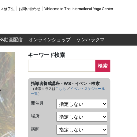
ース修了生
お問い合わせ
Welcome to The International Yoga Center
VE&動画配信
オンラインショップ
ケンハラクマ
キーワード検索
検索
指導者養成講座・WS・イベント検索
（通常クラスは
こちら
／
イベントスケジュール
一覧
）
開催月
場所
講師