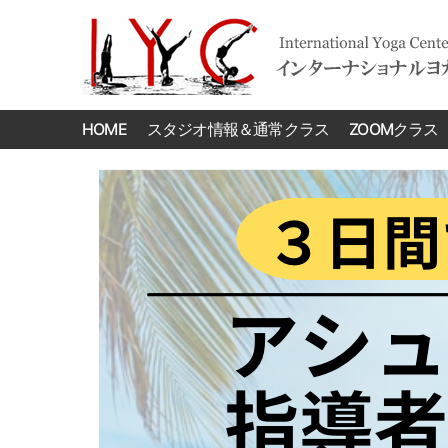
International
Yoga
HOME
スタジオ情報＆通常クラス
ZOOMクラス
Center