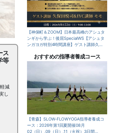
【神保町＆ZOOM】日本最高峰のアシュタ
ンギから学ぶ！後屈SpecialWS【アシュタ
ンガヨガ特別4時間講座】ゲスト講師久…
ース
おすすめの指導者養成コース
学等
の軽減
実し
【青森】SLOW-FLOWYOGA指導者養成コ
ース：2026年第1回夏開催08月
02（日）,09（日）,11（火祝）3日間…