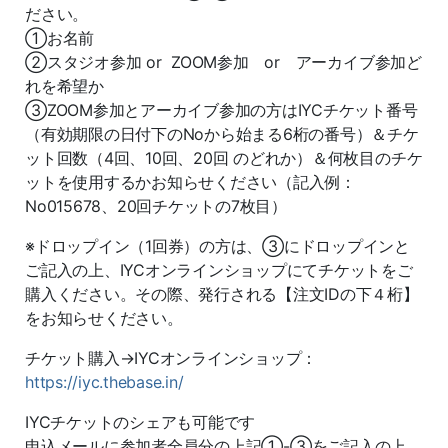
ださい。
①お名前
②スタジオ参加 or ZOOM参加 or アーカイブ参加ど
れを希望か
③ZOOM参加とアーカイブ参加の方はIYCチケット番号
（有効期限の日付下のNoから始まる6桁の番号）＆チケ
ット回数（4回、10回、20回 のどれか）＆何枚目のチケ
ットを使用するかお知らせください（記入例：
No015678、20回チケットの7枚目）
※ドロップイン（1回券）の方は、③にドロップインと
ご記入の上、IYCオンラインショップにてチケットをご
購入ください。その際、発行される【注文IDの下４桁】
をお知らせください。
チケット購入→IYCオンラインショップ：
https://iyc.thebase.in/
IYCチケットのシェアも可能です
申込メールに参加者全員分の上記①-③をご記入の上、