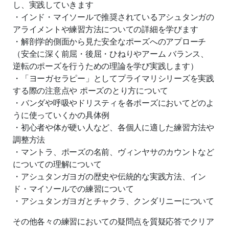
し、実践していきます
・インド・マイソールで推奨されているアシュタンガの
アライメントや練習方法についての詳細を学びます
・解剖学的側面から見た安全なポーズへのアプローチ
（安全に深く前屈・後屈・ひねりやアーム バランス、
逆転のポーズを行うための理論を学び実践します）
・「ヨーガセラピー」としてプライマリシリーズを実践
する際の注意点や ポーズのとり方について
・バンダや呼吸やドリスティを各ポーズにおいてどのよ
うに使っていくかの具体例
・初心者や体が硬い人など、各個人に適した練習方法や
調整方法
・マントラ、ポーズの名前、ヴィンヤサのカウントなど
についての理解について
・アシュタンガヨガの歴史や伝統的な実践方法、イン
ド・マイソールでの練習について
・アシュタンガヨガとチャクラ、クンダリニーについて
その他各々の練習においての疑問点を質疑応答でクリア