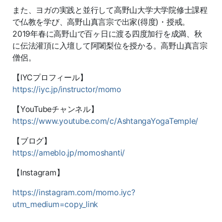
また、ヨガの実践と並行して高野山大学大学院修士課程
で仏教を学び、高野山真言宗で出家(得度)・授戒。
2019年春に高野山で百ヶ日に渡る四度加行を成満、秋
に伝法灌頂に入壇して阿闍梨位を授かる。高野山真言宗
僧侶。
【IYCプロフィール】
https://iyc.jp/instructor/momo
【YouTubeチャンネル】
https://www.youtube.com/c/AshtangaYogaTemple/
【ブログ】
https://ameblo.jp/momoshanti/
【Instagram】
https://instagram.com/momo.iyc?
utm_medium=copy_link