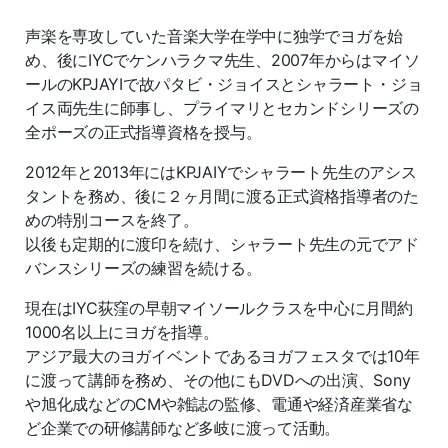
声楽を専攻していた音楽大学在学中に独学でヨガを始
め、後にIYCでケンハラクマ先生、2007年からはマイソ
ールのKPJAYIで故パタビ・ジョイスとシャラート・ジョ
イス両先生に師事し、プライマリとセカンドシリーズの
全ポーズの正式指導資格を授与。
2012年と2013年にはKPJAIYでシャラート先生のアシス
タントを務め、後に２ヶ月間に渡る正式資格指導者のた
めの特別コースを終了。
以後も定期的に渡印を続け、シャラート先生の元でアド
バンスシリーズの練習を続ける。
現在はIYC荻窪の早朝マイソールクラスを中心に月間約
1000名以上にヨガを指導。
アジア最大のヨガイベントであるヨガフェスタでは10年
に渡って講師を務め、その他にもDVDへの出演、Sony
や旭化成などのCMや雑誌の監修、電通や経済産業省な
ど企業での研修講師など多岐に渡って活動。