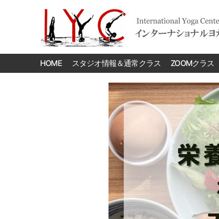
International
Yoga
HOME
スタジオ情報＆通常クラス
ZOOMクラス
Center