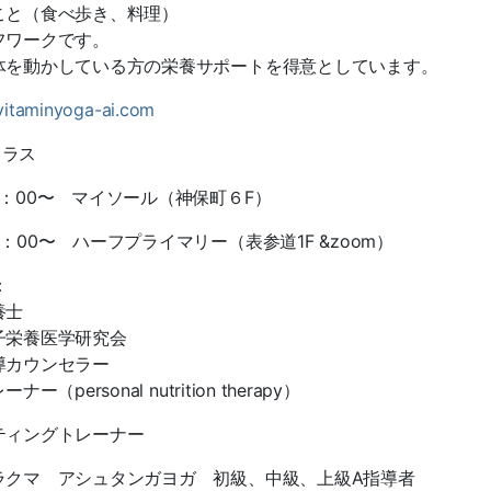
こと（食べ歩き、料理）
フワークです。
体を動かしている方の栄養サポートを得意としています。
/vitaminyoga-ai.com
クラス
7：00〜 マイソール（神保町６F）
：00〜 ハーフプライマリー（表参道1F &zoom）
：
養士
子栄養医学研究会
導カウンセラー
ナー（personal nutrition therapy）
ティングトレーナー
ラクマ アシュタンガヨガ 初級、中級、上級A指導者