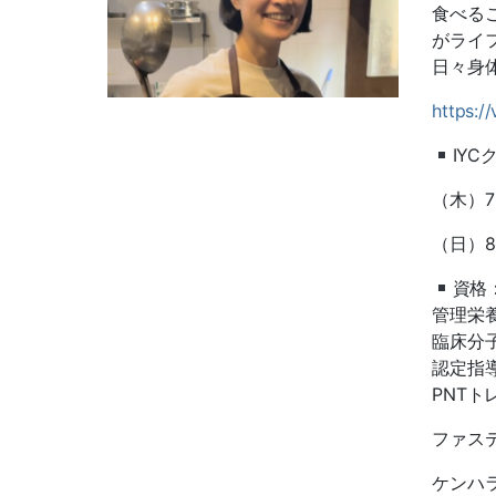
食べる
がライ
日々身
https:/
IYC
（木）
（日）8
資格
管理栄
臨床分
認定指
PNTトレー
ファス
ケンハ