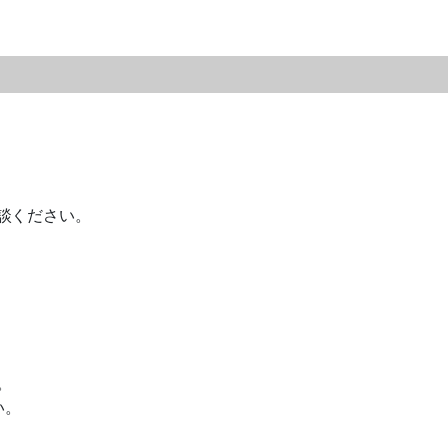
談ください。
。
い。