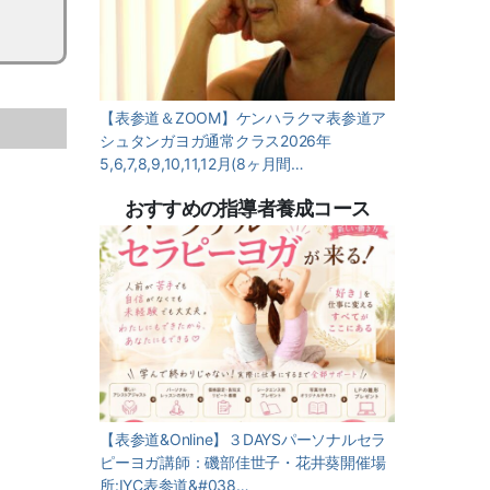
【表参道＆ZOOM】ケンハラクマ表参道ア
シュタンガヨガ通常クラス2026年
5,6,7,8,9,10,11,12月(8ヶ月間…
おすすめの指導者養成コース
【表参道&Online】３DAYSパーソナルセラ
ピーヨガ講師：磯部佳世子・花井葵開催場
所:IYC表参道&#038…