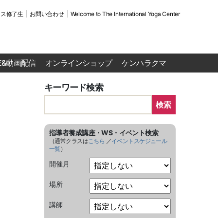
ース修了生
お問い合わせ
Welcome to The International Yoga Center
VE&動画配信
オンラインショップ
ケンハラクマ
キーワード検索
検索
指導者養成講座・WS・イベント検索
（通常クラスは
こちら
／
イベントスケジュール
一覧
）
開催月
場所
講師