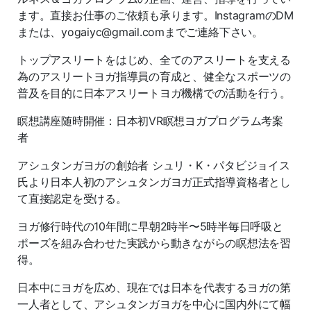
ます。直接お仕事のご依頼も承ります。InstagramのDM
または、yogaiyc@gmail.comまでご連絡下さい。
トップアスリートをはじめ、全てのアスリートを支える
為のアスリートヨガ指導員の育成と、健全なスポーツの
普及を目的に日本アスリートヨガ機構での活動を行う。
瞑想講座随時開催：日本初VR瞑想ヨガプログラム考案
者
アシュタンガヨガの創始者 シュリ・K・パタビジョイス
氏より日本人初のアシュタンガヨガ正式指導資格者とし
て直接認定を受ける。
ヨガ修行時代の10年間に早朝2時半〜5時半毎日呼吸と
ポーズを組み合わせた実践から動きながらの瞑想法を習
得。
日本中にヨガを広め、現在では日本を代表するヨガの第
一人者として、アシュタンガヨガを中心に国内外にて幅