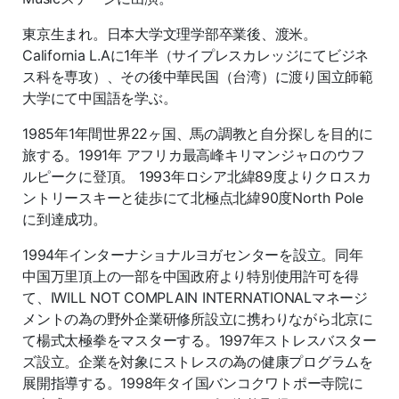
東京生まれ。日本大学文理学部卒業後、渡米。
California L.Aに1年半（サイプレスカレッジにてビジネ
ス科を専攻）、その後中華民国（台湾）に渡り国立師範
大学にて中国語を学ぶ。
1985年1年間世界22ヶ国、馬の調教と自分探しを目的に
旅する。1991年 アフリカ最高峰キリマンジャロのウフ
ルピークに登頂。 1993年ロシア北緯89度よりクロスカ
ントリースキーと徒歩にて北極点北緯90度North Pole
に到達成功。
1994年インターナショナルヨガセンターを設立。同年
中国万里頂上の一部を中国政府より特別使用許可を得
て、IWILL NOT COMPLAIN INTERNATIONALマネージ
メントの為の野外企業研修所設立に携わりながら北京に
て楊式太極拳をマスターする。1997年ストレスバスター
ズ設立。企業を対象にストレスの為の健康プログラムを
展開指導する。1998年タイ国バンコクワトポー寺院に