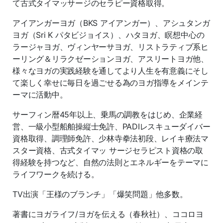
て古式タイマッサージのセラピー資格取得。
アイアンガーヨガ（BKS アイアンガー）、アシュタンガ
ヨガ（Sri K パタビジョイス）、ハタヨガ、瞑想中心の
ラージャヨガ、ヴィンヤーサヨガ、リストラティブ系ヒ
ーリング＆リラクゼーションヨガ、アスリートヨガ他、
様々なヨガの実践経験を通してより人生を有意義にそし
て楽しく幸せに毎日を過ごせる為のヨガ指導をメインテ
ーマに活動中。
サーフィン暦45年以上、乗馬の調教をはじめ、企業経
営、一級小型船舶操縦士免許、PADIレスキューダイバー
資格取得、調理師免許、少林寺拳法初段、レイキ療法マ
スター資格、古式タイマッ サージセラピスト資格の取
得経験を持つなど、自然の法則とエネルギーをテーマに
ライフワークを続ける。
TV出演「王様のブランチ」「爆笑問題」他多数。
著書にヨガライフ/ヨガを伝える（春秋社）、ココロヨ