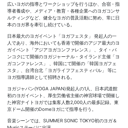
広いヨガの指導とワークショップを行うほか、合宿・指
導者養成や、メディア・教育・各種企業へのヨガコンサ
ルティングなど、健全なヨガの普及活動に努め、常に日
本のヨガ界を牽引し続けている。
日本最大のヨガイベント「ヨガフェスタ」 発起人の一
人であり、海外においても香港で開催のアジア最大のヨ
ガイベント「アジアヨガコンファレンス」 、タイ・バ
ンコクにて開催のヨガジャーナル・タイランド主催「ヨ
ガコンファレンス」 、韓国にて開催の「韓国ヨガフェ
スタ」、台湾台北「ヨガライフフェスティバル」 等に
ヨガ指導講師として招聘される。
ヨガジャパン(YOGA JAPAN)発起人の1人、日本武道館
初のヨガイベント、厚生労働省主催の神宮球場で開催し
た神宮ナイトヨガでは集客人数2,000人の最多記録。東
京ドーム開催のDomeヨガにて指導を行う。
音楽シーンでは、SUMMER SONIC TOKYO初のヨガ＆
Musicステージに出演。