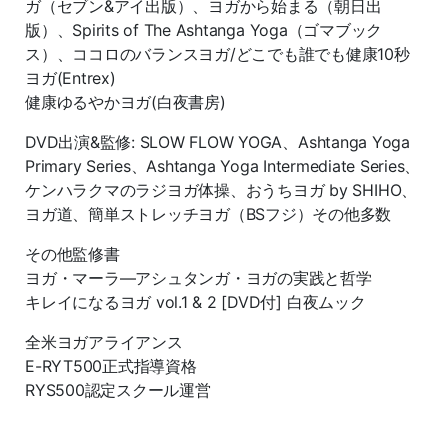
ガ（セブン&アイ出版）、ヨガから始まる（朝日出
版）、Spirits of The Ashtanga Yoga（ゴマブック
ス）、ココロのバランスヨガ/どこでも誰でも健康10秒
ヨガ(Entrex)
健康ゆるやかヨガ(白夜書房)
DVD出演&監修: SLOW FLOW YOGA、Ashtanga Yoga
Primary Series、Ashtanga Yoga Intermediate Series、
ケンハラクマのラジヨガ体操、おうちヨガ by SHIHO、
ヨガ道、簡単ストレッチヨガ（BSフジ）その他多数
その他監修書
ヨガ・マーラ―アシュタンガ・ヨガの実践と哲学
キレイになるヨガ vol.1 & 2 [DVD付] 白夜ムック
全米ヨガアライアンス
E-RYT500正式指導資格
RYS500認定スクール運営