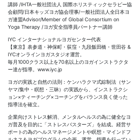
講師 /IHTA一般社団法人 国際ホリスティックセラピー協
会顧問/日本キッズヨガ協会理事/一般社団法人全日本ヨ
ガ連盟Advisor/Member of Global Consortium on
Yoga Therapy /ヨガ安全指導員パートナー講師
IYC インターナショナルヨガセンター代表
【東京】表参道・神保町・荻窪・九段飯田橋・世田谷 &
IYCオンラインヨガスタジオ運営。
毎月1000クラス以上を70名以上のヨガインストラクタ
ー達が指導。www.iyc.jp
ヨガの実践と自然の法則：ケンハラクマ式綜制法（サン
ヤマ/集中・瞑想・三昧）の実践から、インストラクシ
ョン×ティーチング×コーチングをバランス良く使った
指導法を確立。
企業向けストレス解消、メンタルヘルスの為に健全なヨ
ガ普及を目的に「ストレスバスターズ」を結成。経営サ
ポートの為のヘルスマネージメントや瞑想・マインドフ
ルネス＆ヨガプログラムの企画、運営、指導を行ってい