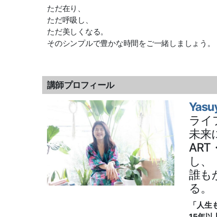
ただ在り、
ただ呼吸し、
ただ美しくなる。
そのシンプルで豊かな時間をご一緒しましょう。
講師プロフィール
Yasu
ライ
未来
AR
し、
誰も
る。
「人生
15年