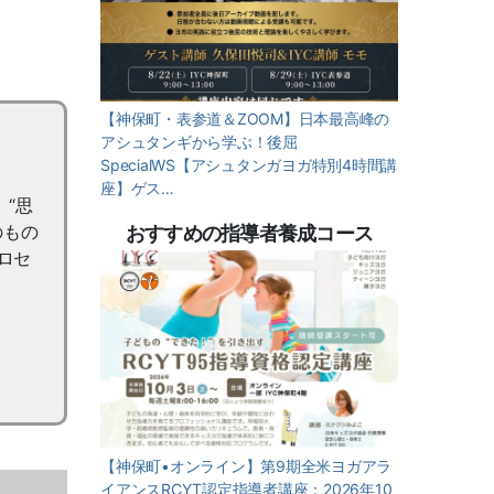
【神保町・表参道＆ZOOM】日本最高峰の
アシュタンギから学ぶ！後屈
SpecialWS【アシュタンガヨガ特別4時間講
座】ゲス…
“思
のもの
おすすめの指導者養成コース
ロセ
【神保町•オンライン】第9期全米ヨガアラ
イアンスRCYT認定指導者講座：2026年10