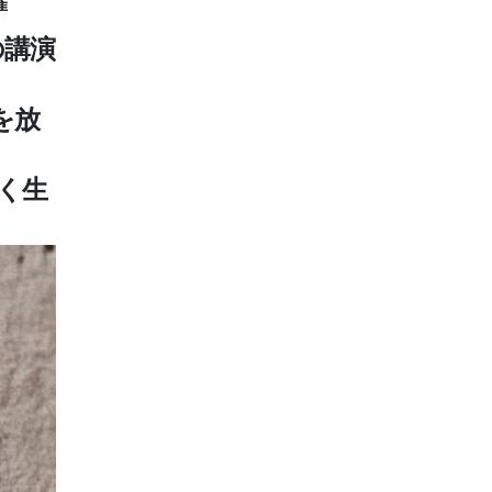
催
の講演
を放
く生