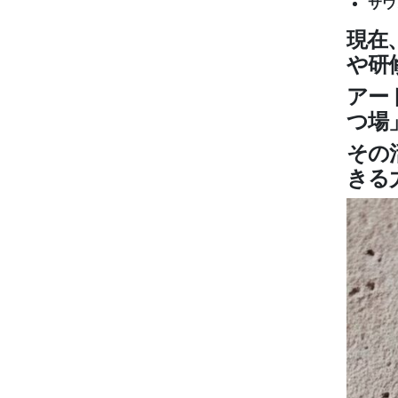
サウ
現在
や研
アー
つ場
その
きる