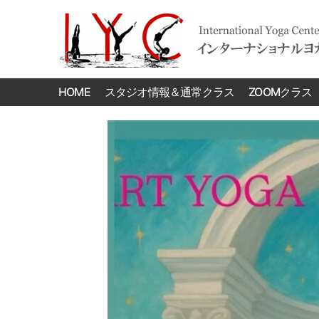
International
Yoga
HOME
スタジオ情報＆通常クラス
ZOOMクラス
Center