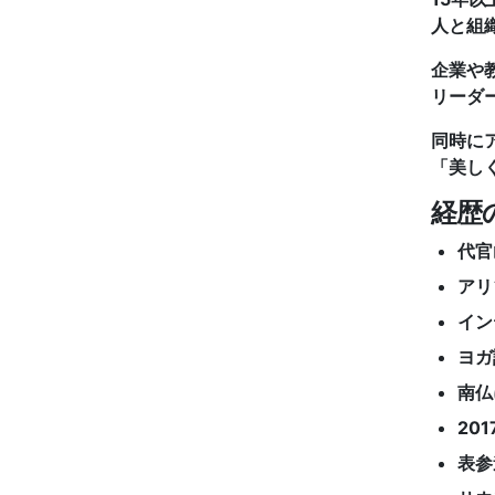
人と組
企業や
リーダ
同時に
「美し
経歴
代官
アリ
イン
ヨガ
南仏
20
表参