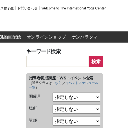
ース修了生
お問い合わせ
Welcome to The International Yoga Center
VE&動画配信
オンラインショップ
ケンハラクマ
キーワード検索
検索
指導者養成講座・WS・イベント検索
（通常クラスは
こちら
／
イベントスケジュール
一覧
）
開催月
場所
講師