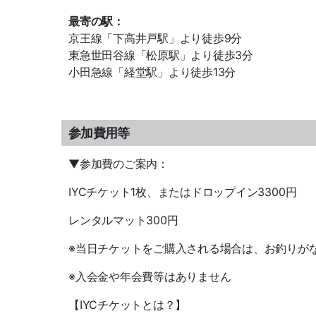
最寄の駅：
京王線「下高井戸駅」より徒歩9分
東急世田谷線「松原駅」より徒歩3分
小田急線「経堂駅」より徒歩13分
参加費用等
▼
参加費のご案内：
IYC
チケット1
枚、またはドロップイン33
00
円
レンタルマット
300
円
※
当日チケットをご購入される場合は、お釣りが
※
入会金や年会費等はありません
【
IYC
チケットとは？】