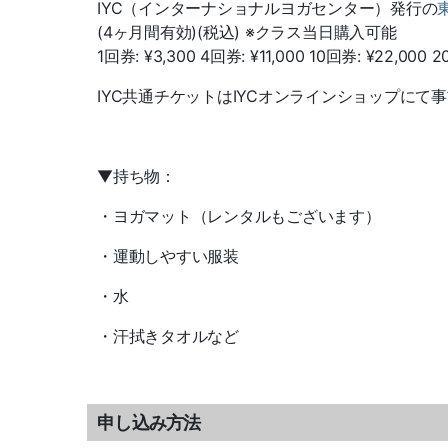
IYC
（インターナショナルヨガセンター）発行の
(4
ヶ月間有効
)(
税込
)
※
クラス当日購入可能
1
回券
: ¥3,300 4
回券
: ¥11,000 10
回券
: ¥22,000 2
IYC
共通チケットは
IYC
オンラインショップにて事
▼持ち物：
・ヨガマット（レンタルもございます）
・運動しやすい服装
・水
・汗拭きタオルなど
申し込み方法