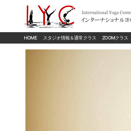
International
Yoga
HOME
スタジオ情報＆通常クラス
ZOOMクラス
Center