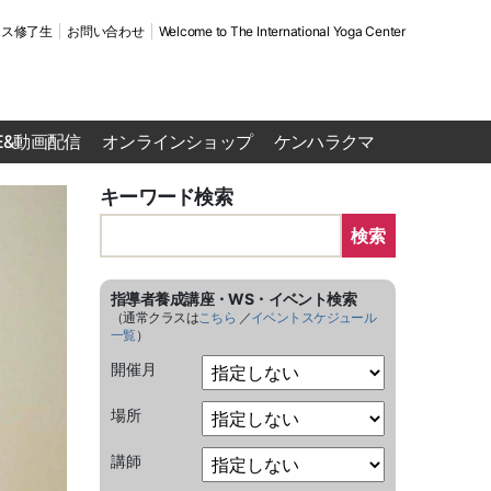
ース修了生
お問い合わせ
Welcome to The International Yoga Center
VE&動画配信
オンラインショップ
ケンハラクマ
キーワード検索
検索
指導者養成講座・WS・イベント検索
（通常クラスは
こちら
／
イベントスケジュール
一覧
）
開催月
場所
講師