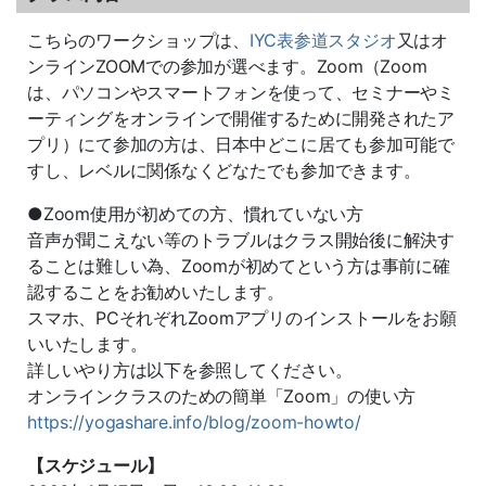
こちらのワークショップは、
IYC表参道スタジオ
又はオ
ンラインZOOMでの参加が選べます。Zoom（Zoom
は、パソコンやスマートフォンを使って、セミナーやミ
ーティングをオンラインで開催するために開発されたア
プリ）にて参加の方は、日本中どこに居ても参加可能で
すし、レベルに関係なくどなたでも参加できます。
●Zoom使用が初めての方、慣れていない方
音声が聞こえない等のトラブルはクラス開始後に解決す
ることは難
しい為、
Zoomが初めてという方は事前に確
認することをお勧めいたしま
す。
スマホ、PCそれぞれZoomアプリのインストールをお願
いいたします。
詳しいやり方は以下を参照してください。
オンラインクラスのための簡単「Zoom」の使い方
https://yogashare.info/blog/
zoom-howto/
【スケジュール】