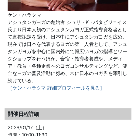
ケン・ハラクマ
アシュタンガヨガの創始者 シュリ・K・パタビジョイス
氏より日本人初のアシュタンガヨガ正
式指導資格者とし
て直接認定を受け、日本中にアシュタンガヨガを広め、
現在では日本を代表するヨガの第一人者として、アシュ
タンガヨガを中心に国内外にて幅広いヨガの指導とワー
クシ
ョップを行うほか、合宿・指導者養成や、メディ
ア・教育・
各種企業へのヨガコンサルティングなど、
健
全なヨガの普及活動に努め、
常に日本のヨガ界を牽引し
続けている。
［ケン・ハラクマ 詳細プロフィールを見る］
開催日程詳細
2026/01/17（土）
時間：10:00-11:30