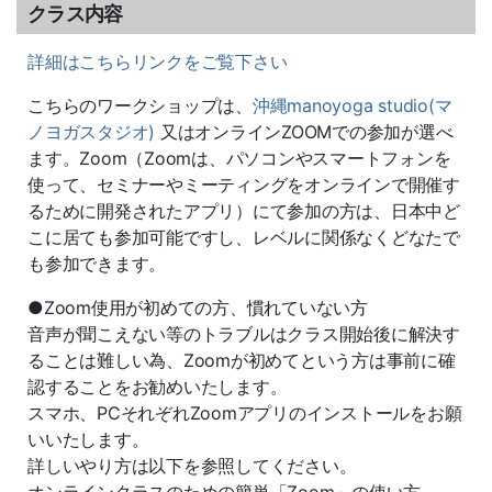
クラス内容
詳細はこちらリンクをご覧下さい
こちらのワークショップは、
沖縄
manoyoga studio
(マ
ノヨガスタジオ)
又はオンラインZOOMでの参加が選べ
ます。Zoom（Zoomは、パソコンやスマートフォンを
使って、セミナーやミーティングをオンラインで開催す
るために開発されたアプリ）にて参加の方は、日本中ど
こに居ても参加可能ですし、レベルに関係なくどなたで
も参加できます。
●Zoom使用が初めての方、慣れていない方
音声が聞こえない等のトラブルはクラス開始後に解決す
ることは難
しい為、
Zoomが初めてという方は事前に確
認することをお勧めいたしま
す。
スマホ、PCそれぞれZoomアプリのインストールをお願
いいたします。
詳しいやり方は以下を参照してください。