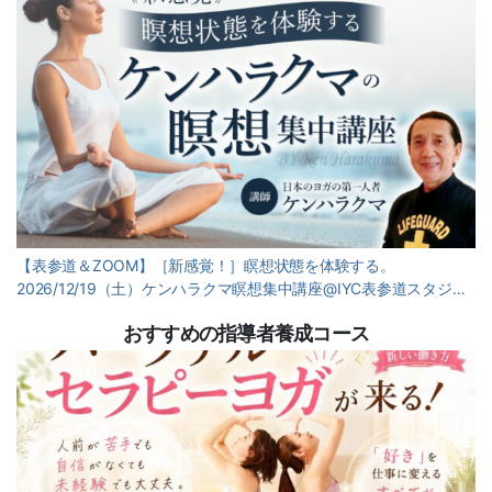
【表参道＆ZOOM】［新感覚！］瞑想状態を体験する。
2026/12/19（土）ケンハラクマ瞑想集中講座@IYC表参道スタジ…
おすすめの指導者養成コース