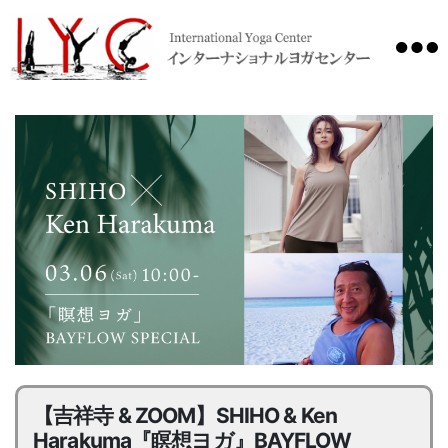
International
Yoga
Center
【吉祥寺 & ZOOM】SHIHO & Ken
Harakuma『瞑想ヨガ』BAYFLOW