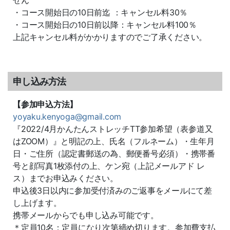
せん
・コース開始日の10日前迄 ：キャンセル料30％
・コース開始日の10日前以降：キャンセル料100％
上記キャンセル料がかかりますのでご了承ください。
申し込み方法
【参加申込方法】
yoyaku.kenyoga@gmail.com
『2022/4月かんたんストレッチTT参加希望（表参道又
はZOOM）』と明記の上、氏名（フルネーム）・生年月
日・ご住所（認定書郵送の為、郵便番号必須）・携帯番
号と顔写真1枚添付の上、ケン宛（上記メールアド レ
ス）までお申込みください。
申込後3日以内に参加受付済みのご返事をメールにて差
し上げます。
携帯メールからでも申し込み可能です。
＊定員10名：定員になり次第締め切ります。参加費支払