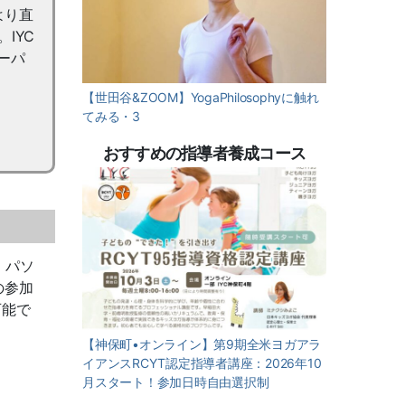
より直
IYC
ーパ
【世田谷&ZOOM】YogaPhilosophyに触れ
てみる・3
おすすめの指導者養成コース
、パソ
の参加
可能で
【神保町•オンライン】第9期全米ヨガアラ
イアンスRCYT認定指導者講座：2026年10
月スタート！参加日時自由選択制