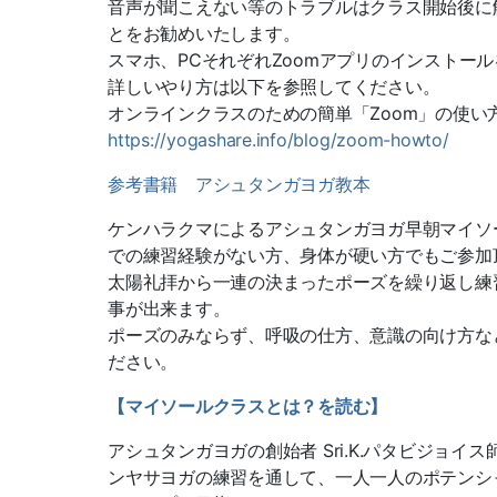
音声が聞こえない等のトラブルはクラス開始後に
とをお勧めいたしま
す。
スマホ、PCそれぞれZoomアプリのインストー
詳しいやり方は以下を参照してください。
オンラインクラスのための簡単「Zoom」の使い
https://yogashare.info/blog/
zoom-howto/
参考書籍 アシュタンガヨガ教本
ケンハラクマによるアシュタンガヨガ早朝マイソ
での練習経験がない方、身体が硬い方でもご参加
太陽礼拝から一連の決まったポーズを繰り返し練
事が出来ます。
ポーズのみならず、呼吸の仕方、意識の向け方な
ださい。
【マイソールクラスとは？を読む】
アシュタンガヨガの創始者 Sri.K.パタビジョ
ンヤサヨガの練習を通して、一人一人のポテンシ