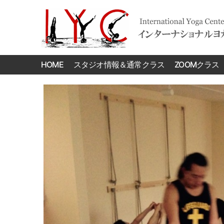
International
Yoga
HOME
スタジオ情報＆通常クラス
ZOOMクラス
Center