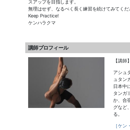
スアップを目指します。
無理はせず、なるべく長く練習を続けてみてくだ
Keep Practice!
ケンハラクマ
講師プロフィール
【講師
アシュ
ュタン
日本中
タンガ
か、合
グなど
る。
［ケン