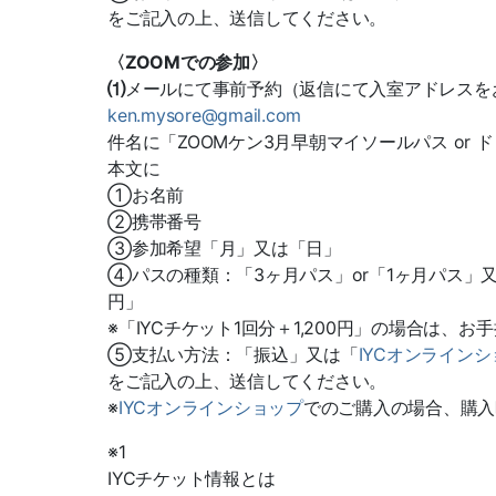
をご記入の上、送信してください。
〈ZOOMでの参加〉
⑴
メールにて事前予約（返信にて入室アドレスを
ken.mysore@gmail.com
件名に「ZOOMケン3月早朝マイソールパス or 
本文に
①お名前
②携帯番号
③参加希望「月」又は「日」
④パスの種類：「3ヶ月パス」or「1ヶ月パス」又は、
円」
※「IYCチケット1回分＋1,200円」の場合は、
⑤支払い方法：「振込」又は「
IYCオンライン
をご記入の上、送信してください。
※
IYCオンラインショップ
でのご購入の場合、購入
※1
IYCチケット情報とは