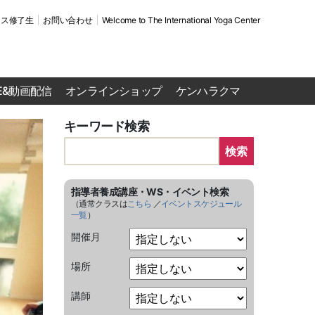
ース修了生
お問い合わせ
Welcome to The International Yoga Center
VE&動画配信
オンラインショップ
ケンハラクマ
キーワード検索
検索
指導者養成講座・WS・イベント検索
（通常クラスは
こちら
／
イベントスケジュール
一覧
）
開催月
場所
講師