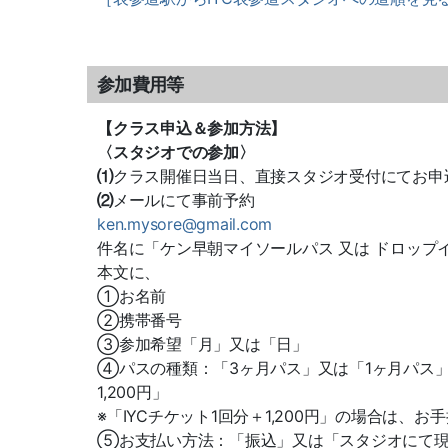
参加費用等
【クラス申込＆参加方法】
〈スタジオでの参加〉
⑴
クラス開催日当日、直接スタジオ受付にてお申
⑵
メールにて事前予約
ken.mysore@gmail.com
件名に「ケン早朝マイソールパス 又は ドロップ
本文に、
①お名前
②携帯番号
③参加希望「月」又は「日」
④パスの種類：「3ヶ月パス」又は「1ヶ月パス」又
1,200円」
※「IYCチケット1回分＋1,200円」の場合は、
⑤お支払い方法：「振込」又は「スタジオにて