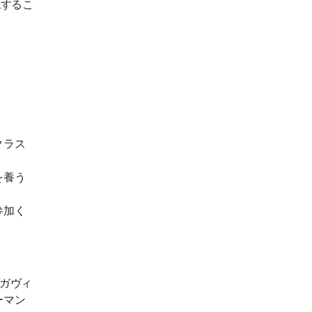
認するこ
クラス
を養う
参加く
ンガヴィ
ーマン