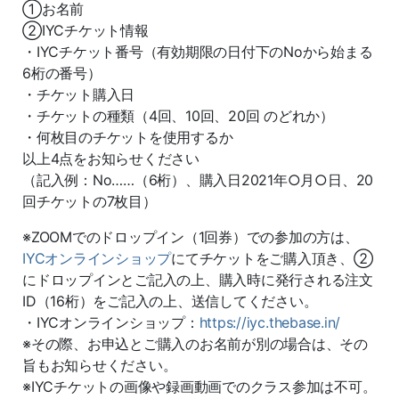
①お名前
②IYCチケット情報
・IYCチケット番号（有効期限の日付下のNoから始まる
6桁の番号）
・チケット購入日
・チケットの種類（4回、10回、20回 のどれか）
・何枚目のチケットを使用するか
以上4点をお知らせください
（記入例：No……（6桁）、購入日2021年○月○日、20
回チケットの7枚目）
※ZOOMでのドロップイン（1回券）での参加の方は、
IYCオンラインショップ
にてチケットをご購入頂き、②
にドロップインとご記入の上、購入時に発行される注文
ID（16桁）をご記入の上、送信してください。
・IYCオンラインショップ：
https://iyc.thebase.in/
※その際、お申込とご購入のお名前が別の場合は、その
旨もお知らせください。
※IYCチケットの画像や録画動画でのクラス参加は不可。