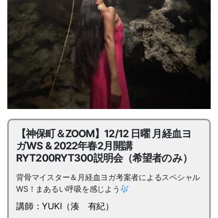
【神保町＆ZOOM】12/12 日曜 月経血ヨ
ガWS & 2022年春2月開講
RYT200RYT300説明会（希望者のみ）
背骨マイスター＆月経血ヨガ考案者によるスペシャル
WS！まあるい呼吸を感じよう
講師：YUKI（湊 有紀）