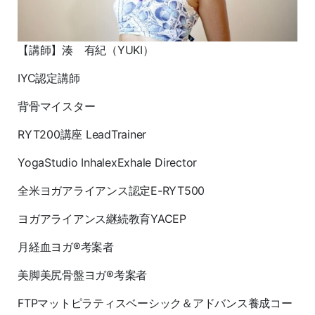
【講師】湊 有紀（YUKI）
IYC認定講師
背骨マイスター
RYT200講座 LeadTrainer
YogaStudio InhalexExhale Director
全米ヨガアライアンス認定E-RYT500
ヨガアライアンス継続教育YACEP
月経血ヨガ®考案者
美脚美尻骨盤ヨガ®考案者
FTPマットピラティスベーシック＆アドバンス養成コー