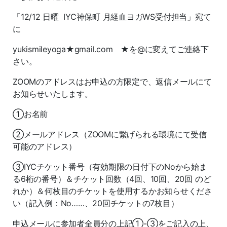
「12/12 日曜 IYC神保町 月経血ヨガWS受付担当」宛て
に
yukismileyoga★gmail.com ★を@に変えてご連絡下
さい。
ZOOMのアドレスはお申込の方限定で、返信メールにて
お知らせいたします。
①お名前
②メールアドレス（ZOOMに繋げられる環境にて受信
可能のアドレス）
③IYCチケット番号（有効期限の日付下のNoから始ま
る6桁の番号）＆チケット回数（4回、10回、20回 のど
れか）＆何枚目のチケットを使用するかお知らせくださ
い（記入例：No……、20回チケットの7枚目）
申込メールに参加者全員分の上記①-③をご記入の上、