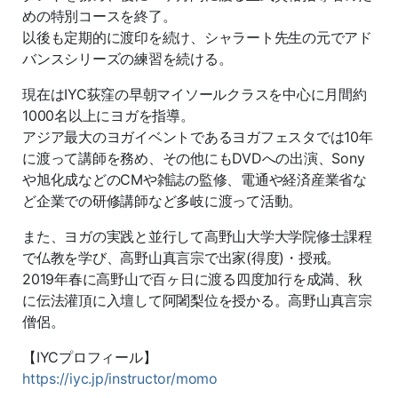
めの特別コースを終了。
以後も定期的に渡印を続け、シャラート先生の元でアド
バンスシリーズの練習を続ける。
現在はIYC荻窪の早朝マイソールクラスを中心に月間約
1000名以上にヨガを指導。
アジア最大のヨガイベントであるヨガフェスタでは10年
に渡って講師を務め、その他にもDVDへの出演、Sony
や旭化成などのCMや雑誌の監修、電通や経済産業省な
ど企業での研修講師など多岐に渡って活動。
また、ヨガの実践と並行して高野山大学大学院修士課程
で仏教を学び、高野山真言宗で出家(得度)・授戒。
2019年春に高野山で百ヶ日に渡る四度加行を成満、秋
に伝法灌頂に入壇して阿闍梨位を授かる。高野山真言宗
僧侶。
【IYCプロフィール】
https://iyc.jp/instructor/momo