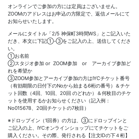
オンラインでご参加の方には定員はございません。
ZOOMのアドレスはお申込の方限定で、返信メールにて
お知らせいたします。
メールにタイトル「2/5 神保町3時間WS」とご記入いた
だき、本文に下記①-③をご記入の上、送信してくださ
い。
①お名前
②スタジオ参加 or ZOOM参加 or アーカイブ参加ど
れを希望か
③ZOOM参加とアーカイブ参加の方はIYCチケット番号
（有効期限の日付下のNoから始まる6桁の番号）＆チケ
ット回数（4回、10回、20回 のどれか）＆何枚目のチケ
ットを使用するかお知らせください（記入例：
No015678、20回チケットの7枚目）
※ドロップイン（1回券）の方は、③にドロップインと
ご記入の上、IYCオンラインショップにてチケットをご
購入ください。その際、発行される【注文IDの下４桁】