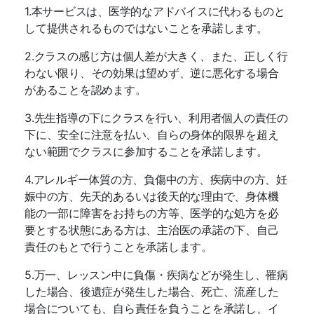
1.
本サービスは、医学的なアドバイスに代わるものと
して提供されるものではないことを承諾します。
2.
クラスの感じ方は個人差が大きく、また、正しく行
わない限り、その効果は望めず、逆に悪化する場合
があることを認めます。
3.
先生指導の下にクラスを行い、利用者個人の責任の
下に、安全に注意を払い、自らの身体的限界を超え
ない範囲でクラスに参加することを承諾します。
4.
アレルギー体質の方、負傷中の方、疾病中の方、妊
娠中の方、先天的あるいは後天的な理由で、身体機
能の一部に障害をお持ちの方等、医学的な処方を必
要とする状態にある方は、主治医の承諾の下、自己
責任のもとで行うことを承諾します。
5.
万一、レッスン中に負傷・疾病などが発生し、罹病
した場合、後遺症が発生した場合、死亡、流産した
場合についても、自ら責任を負うことを承諾し、イ