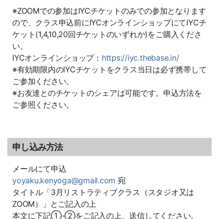
※ZOOMでの参加はIYCチケットのみでの参加となります
ので、クラス申込前にIYCオンラインショップにてIYCチ
ケット(1,4,10,20回チケットのいずれか)をご購入くださ
い。
IYCオンラインショップ：
https://iyc.thebase.in/
※有効期限内のIYCチケットをクラス当日は必ず携帯して
ご参加ください。
※お友達とのチケットのシェアは可能です。申込方法を
ご参照ください。
申し込み方法
メールにて申込
yoyaku.kenyoga@gmail.com
宛
タイトル「3月リストラティブクラス（スタジオ又は
ZOOM）」とご記入の上
本文に下記①-②をご記入の上、送信してください。