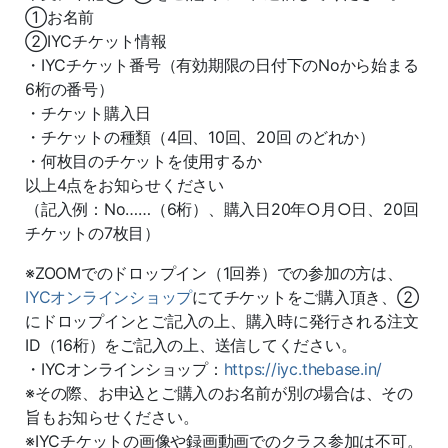
①お名前
②IYCチケット情報
・IYCチケット番号（有効期限の日付下のNoから始まる
6桁の番号）
・チケット購入日
・チケットの種類（4回、10回、20回 のどれか）
・何枚目のチケットを使用するか
以上4点をお知らせください
（記入例：No……（6桁）、購入日20年○月○日、20回
チケットの7枚目）
※ZOOMでのドロップイン（1回券）での参加の方は、
IYCオンラインショップ
にてチケットをご購入頂き、②
にドロップインとご記入の上、購入時に発行される注文
ID（16桁）をご記入の上、送信してください。
・IYCオンラインショップ：
https://iyc.thebase.in/
※その際、お申込とご購入のお名前が別の場合は、その
旨もお知らせください。
※IYCチケットの画像や録画動画でのクラス参加は不可。