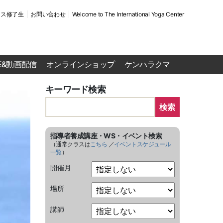
ース修了生
お問い合わせ
Welcome to The International Yoga Center
VE&動画配信
オンラインショップ
ケンハラクマ
キーワード検索
検索
指導者養成講座・WS・イベント検索
（通常クラスは
こちら
／
イベントスケジュール
一覧
）
開催月
場所
講師