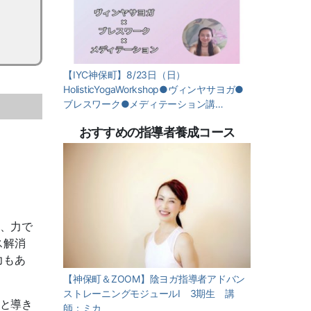
【IYC神保町】8/23日（日）
HolisticYogaWorkshop●ヴィンヤサヨガ●
ブレスワーク●メディテーション講…
おすすめの指導者養成コース
は、力で
ス解消
力もあ
【神保町＆ZOOM】陰ヨガ指導者アドバン
ストレーニングモジュールⅠ 3期生 講
へと導き
師：ミカ