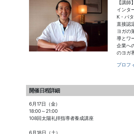
【講師
インタ
K・パ
直接認
ヨガの
導とワ
企業へ
のヨガ
プロフ
開催日程詳細
6月17日（金）
18:00～21:00
108回太陽礼拝指導者養成講座
6月18日（土）