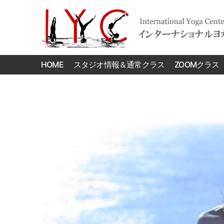
International
Yoga
HOME
スタジオ情報＆通常クラス
ZOOMクラス
Center