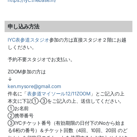
申し込み方法
IYC表参道スタジオ
参加の方は直接スタジオ２階にお越
しください。
予約不要スタジオでお支払い。
ZOOM参加の方は
↓
ken.mysore@gmail.com
件名に「
表参道マイソール12/11ZOOM
」とご記入の上
本文に下記①-③をご記入の上、送信してください。
①お名前
②携帯番号
③IYCチケット番号（有効期限の日付下のNoから始ま
る6桁の番号）＆チケット回数（4回、10回、20回 のど