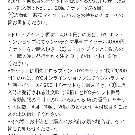
れか）＆何枚目のチケットを使用するかお知らせくださ
い（記入例：No……、20回チケットの7枚目）
④表参道、荻窪マイソールパスをお持ちの方は、その
旨お書きください。
※ドロップイン（1回券：4,000円）の方は、IYCオンラ
インショップにてケンハラクマ早朝マイソール4,000円
チケットをご購入頂き、③にドロップインとご記入の
上、購入時に発行される注文ID（16桁）と共に送信して
ください。
※チケット併用のドロップイン（IYCチケット1枚＋1,200
円）の方は、IYCオンラインショップにてケンハラクマ
早朝マイソール1,200円チケットをご購入頂き、③に購
入時に発行される注文ID（16桁）とIYCチケット番号
（有効期限の日付下のNoから始まる6桁の番号）＆チケ
ット回数（4回、10回、20回 のどれか）＆何枚目をご記
入の上送信してください。
※その際、お申込とご購入のお名前が別の場合は、その
旨もお知らせください。