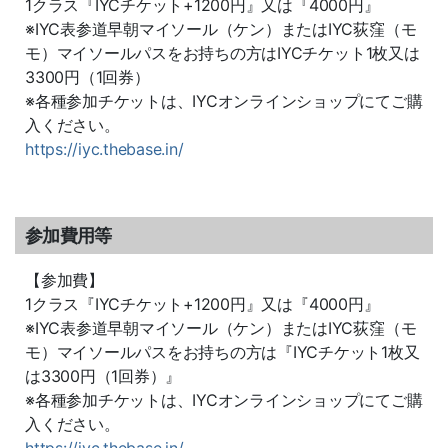
1
クラス『
IYC
チケット
+1200
円』又は『
4000
円』
※IYC
表参道早朝マイソール（ケン）または
IYC
荻窪（モ
モ）マイソールパスをお持ちの方は
IYC
チケット
1
枚又は
3300
円（
1
回券）
※
各種参加チケットは、
IYC
オンラインショップにてご購
入ください。
https://iyc.thebase.in/
参加費用等
【参加費】
1クラス
『
IYC
チケット
+1200
円』又は『
4000
円』
※IYC
表参道早朝マイソール（ケン）または
IYC
荻窪（モ
モ）マイソールパスをお持ちの方は『
IYC
チケット
1
枚又
は
3300
円（
1
回券）』
※
各種参加チケットは、
IYC
オンラインショップにてご購
入ください。
https://iyc.thebase.in/