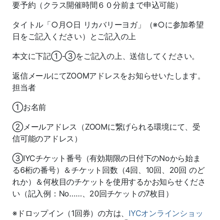
要予約（クラス開催時間６０分前まで申込可能）
タイトル「○月○日 リカバリーヨガ」（※○に参加希望
日をご記入ください）とご記入の上
本文に下記①-③をご記入の上、送信してください。
返信メールにてZOOMアドレスをお知らせいたします。
担当者
①お名前
②メールアドレス（ZOOMに繋げられる環境にて、受
信可能のアドレス）
③IYCチケット番号（有効期限の日付下のNoから始ま
る6桁の番号）＆チケット回数（4回、10回、20回 のど
れか）＆何枚目のチケットを使用するかお知らせくださ
い（記入例：No……、20回チケットの7枚目）
※ドロップイン（1回券）の方は、
IYCオンラインショッ