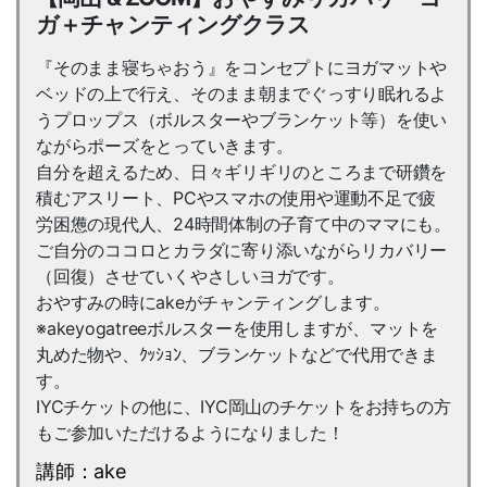
ガ＋チャンティングクラス
『そのまま寝ちゃおう』をコンセプトにヨガマットや
ベッドの上で行え、そのまま朝までぐっすり眠れるよ
うプロップス（ボルスターやブランケット等）を使い
ながらポーズをとっていきます。
自分を超えるため、日々ギリギリのところまで研鑽を
積むアスリート、PCやスマホの使用や運動不足で疲
労困憊の現代人、24時間体制の子育て中のママにも。
ご自分のココロとカラダに寄り添いながらリカバリー
（回復）させていくやさしいヨガです。
おやすみの時にakeがチャンティングします。
※akeyogatreeボルスターを使用しますが、マットを
丸めた物や、ｸｯｼｮﾝ、ブランケットなどで代用できま
す。
IYCチケットの他に、IYC岡山のチケットをお持ちの方
もご参加いただけるようになりました！
講師：ake