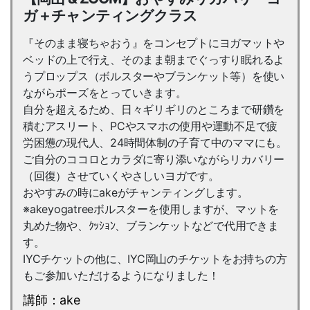
ガ＋チャンティングクラス
『そのまま寝ちゃおう』をコンセプトにヨガマットや
ベッドの上で行え、そのまま朝までぐっすり眠れるよ
うプロップス（ボルスターやブランケット等）を使い
ながらポーズをとっていきます。
自分を超えるため、日々ギリギリのところまで研鑽を
積むアスリート、PCやスマホの使用や運動不足で疲
労困憊の現代人、24時間体制の子育て中のママにも。
ご自分のココロとカラダに寄り添いながらリカバリー
（回復）させていくやさしいヨガです。
おやすみの時にakeがチャンティングします。
※akeyogatreeボルスターを使用しますが、マットを
丸めた物や、ｸｯｼｮﾝ、ブランケットなどで代用できま
す。
IYCチケットの他に、IYC岡山のチケットをお持ちの方
もご参加いただけるようになりました！
講師：ake