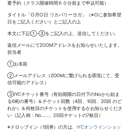
要予約（クラス開催時間６０分前まで申込可能）
タイトル「○月○日 リカバリーヨガ」（※○に参加希望
日をご記入ください）とご記入の上
本文に下記①-③をご記入の上、送信してください。
返信メールにてZOOMアドレスをお知らせいたします。
担当者
①お名前
②メールアドレス（ZOOMに繋げられる環境にて、受
信可能のアドレス）
③IYCチケット番号（有効期限の日付下のNoから始ま
る6桁の番号）＆チケット回数（4回、10回、20回 のど
れか）＆何枚目のチケットを使用するかお知らせくださ
い（記入例：No……、20回チケットの7枚目）
※ドロップイン（1回券）の方は、
IYCオンラインショッ