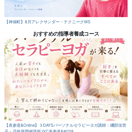
【神保町】8月アレクサンダー・テクニークWS
おすすめの指導者養成コース
【表参道&Online】３DAYSパーソナルセラピーヨガ講師：磯部佳世
子・花井葵開催場所:IYC表参道&#038…