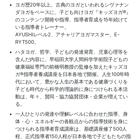
ヨガ歴20年以上。古典のヨガといわれるシヴァナン
ダヨガをベースに、子ども向けヨガ『キッズヨガ®︎』
のコンテンツ開発や指導、指導者育成を15年続けて
いる指導者トレーナー。
AYUSHIレベル2、アチャリアヨガマスター、E-
RYT500。
ハタヨガ、哲学、子どもの発達発育、児童心理等を
含んだ内容に、早稲田大学人間科学学術院子どもの
健康福祉専門の前橋明教授の監修を加えたキッズヨ
ガ®︎指導者養成講座を日本各地で開催。人生100年時
代において、豊かな人生の基本である健康づくりを
子ども時代から科学的理論的に身につけられる本活
動は、年々、賛同・協力協賛団体・企業が増えてい
る。
一人ひとりの発達や理解レベルに合わせた指導、身
体・心・エネルギーの各観点からの指導技術を身に
つけられる指導者育成講座は、基礎講座修了500人
程、正式指導者150人程が日本各地で子どもたちの指