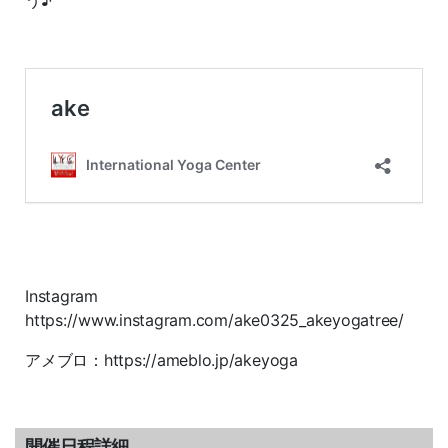
う♪
Instagram
https://www.instagram.com/ake0325_akeyogatree/
アメブロ：https://ameblo.jp/akeyoga
開催日程詳細