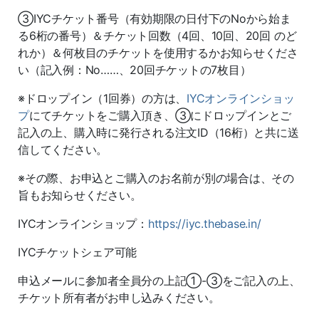
③IYCチケット番号（有効期限の日付下のNoから始ま
る6桁の番号）＆チケット回数（4回、10回、20回 のど
れか）＆何枚目のチケットを使用するかお知らせくださ
い（記入例：No……、20回チケットの7枚目）
※ドロップイン（1回券）の方は、
IYCオンラインショッ
プ
にてチケットをご購入頂き、③にドロップインとご
記入の上、購入時に発行される注文ID（16桁）と共に送
信してください。
※その際、お申込とご購入のお名前が別の場合は、その
旨もお知らせください。
IYCオンラインショップ：
https://iyc.thebase.in/
IYCチケットシェア可能
申込メールに参加者全員分の上記①-③をご記入の上、
チケット所有者がお申し込みください。