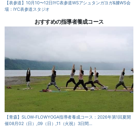
【表参道】10月10〜12日IYC表参道WSアシュタンガヨガ&膝WS会
場：IYC表参道スタジオ
おすすめの指導者養成コース
【青森】SLOW-FLOWYOGA指導者養成コース：2026年第1回夏開
催08月02（日）,09（日）,11（火祝）3日間…