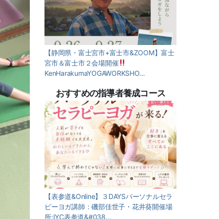
【静岡県・富士宮市+富士市&ZOOM】富士
宮市＆富士市２会場開催
KenHarakumaYOGAWORKSHO…
おすすめの指導者養成コース
【表参道&Online】３DAYSパーソナルセラ
ピーヨガ講師：磯部佳世子・花井葵開催場
所:IYC表参道&#038…