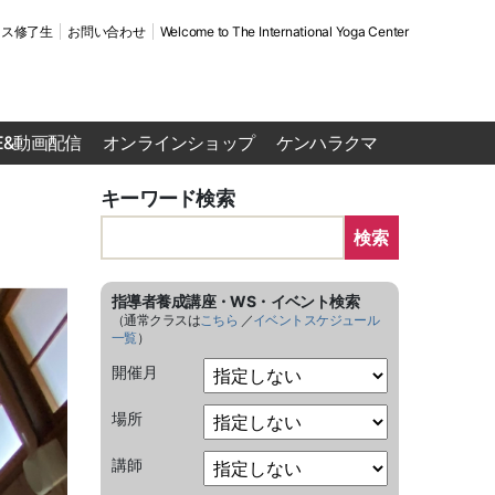
ース修了生
お問い合わせ
Welcome to The International Yoga Center
VE&動画配信
オンラインショップ
ケンハラクマ
キーワード検索
検索
指導者養成講座・WS・イベント検索
（通常クラスは
こちら
／
イベントスケジュール
一覧
）
開催月
場所
講師