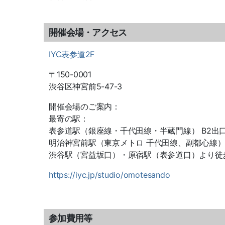
開催会場・アクセス
IYC
表参道
2F
〒
150-0001
渋谷区神宮前
5-47-3
開催会場のご案内：
最寄の駅：
表参道駅（銀座線・千代田線・半蔵門線）
B2
出
明治神宮前駅（東京メトロ
千代田線、副都心線
渋谷駅（宮益坂口）・原宿駅（表参道口）より徒
https://iyc.jp/studio/omotesando
参加費用等