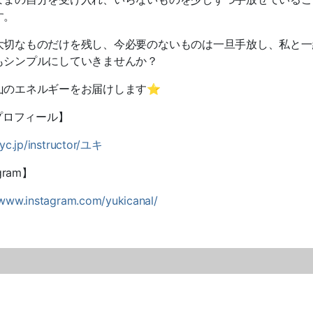
す。
大切なものだけを残し、今必要のないものは一旦手放し、私と一
もシンプルにしていきませんか？
山のエネルギーをお届けします
⭐︎
プロフィール】
iyc.jp/instructor/
ユキ
gram
】
/www.instagram.com/yukicanal/