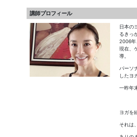
講師プロフィール
日本の
るきっ
2006
年
現在、
導。
パーソ
したヨ
一昨年
ヨガを
それは
ありの