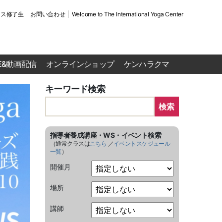
ース修了生
お問い合わせ
Welcome to The International Yoga Center
VE&動画配信
オンラインショップ
ケンハラクマ
キーワード検索
検索
指導者養成講座・WS・イベント検索
（通常クラスは
こちら
／
イベントスケジュール
一覧
）
開催月
場所
講師