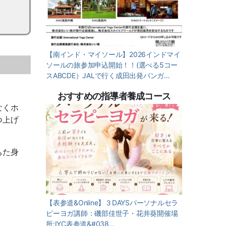
【南インド・マイソール】2026インドマイ
ソールの旅参加申込開始！！(選べる5コー
スABCDE）JALで行く成田出発バンガ…
おすすめの指導者養成コース
なくホ
つ上げ
ちた身
【表参道&Online】３DAYSパーソナルセラ
ピーヨガ講師：磯部佳世子・花井葵開催場
所:IYC表参道&#038…