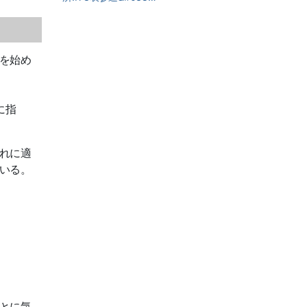
を始め
に指
れに適
いる。
とに気