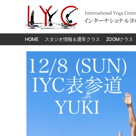
International
Yoga
HOME
スタジオ情報＆通常クラス
ZOOMクラス
Center