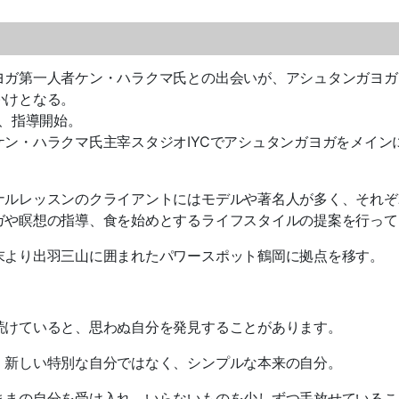
ヨガ第一人者ケン・ハラクマ氏との出会いが、アシュタンガヨガ
かけとなる。
、指導開始。
ケン・ハラクマ氏主宰スタジオ
IYC
でアシュタンガヨガをメイン
ナルレッスンのクライアントにはモデルや著名人が多く、それぞ
ガや瞑想の指導、食を始めとするライフスタイルの提案を行って
末より出羽三山に囲まれたパワースポット鶴岡に拠点を移す。
続けていると、思わぬ自分を発見することがあります。
、新しい特別な自分ではなく、シンプルな本来の自分。
ままの自分を受け入れ、いらないものを少しずつ手放せているこ