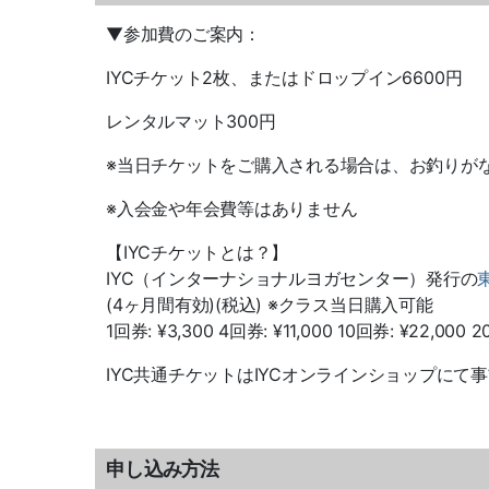
▼
参加費のご案内：
IYC
チケット
2
枚、またはドロップイン
6600
円
レンタルマット
300
円
※
当日チケットをご購入される場合は、お釣りが
※
入会金や年会費等はありません
【
IYC
チケットとは？】
IYC
（インターナショナルヨガセンター）発行の
(4
ヶ月間有効
)(
税込
)
※
クラス当日購入可能
1
回券
: ¥3,300 4
回券
: ¥11,000 10
回券
: ¥22,000 2
IYC
共通チケットは
IYC
オンラインショップにて事
申し込み方法