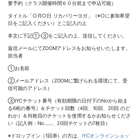
要予約（クラス開催時間６０分前まで申込可能）
タイトル「○月○日 リカバリーヨガ」（※○に参加希望
日をご記入ください）とご記入の上
本文に下記①-③をご記入の上、送信してください。
返信メールにてZOOMアドレスをお知らせいたします。
担当者
①お名前
②メールアドレス（ZOOMに繋げられる環境にて、受
信可能のアドレス）
③IYCチケット番号（有効期限の日付下のNoから始ま
る6桁の番号）＆チケット回数（4回、10回、20回 のど
れか）＆何枚目のチケットを使用するかお知らせくださ
い（記入例：No……、20回チケットの7枚目）
※ドロップイン（1回券）の方は、
IYCオンラインショッ