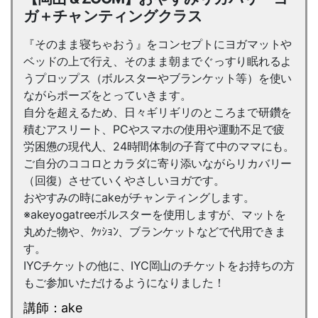
ガ＋チャンティングクラス
『そのまま寝ちゃおう』をコンセプトにヨガマットや
ベッドの上で行え、そのまま朝までぐっすり眠れるよ
うプロップス（ボルスターやブランケット等）を使い
ながらポーズをとっていきます。
自分を超えるため、日々ギリギリのところまで研鑽を
積むアスリート、PCやスマホの使用や運動不足で疲
労困憊の現代人、24時間体制の子育て中のママにも。
ご自分のココロとカラダに寄り添いながらリカバリー
（回復）させていくやさしいヨガです。
おやすみの時にakeがチャンティングします。
※akeyogatreeボルスターを使用しますが、マットを
丸めた物や、ｸｯｼｮﾝ、ブランケットなどで代用できま
す。
IYCチケットの他に、IYC岡山のチケットをお持ちの方
もご参加いただけるようになりました！
講師：ake