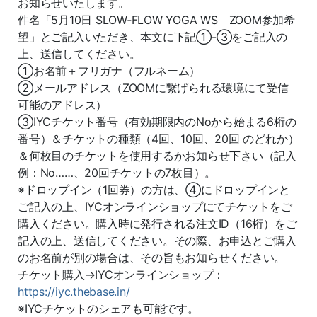
お知らせいたします。
件名「5月10日 SLOW‐FLOW YOGA WS ZOOM参加希
望」とご記入いただき、本文に下記①-③をご記入の
上、送信してください。
①お名前＋フリガナ（フルネーム）
②メールアドレス（ZOOMに繋げられる環境にて受信
可能のアドレス）
③IYCチケット番号（有効期限内のNoから始まる6桁の
番号）＆チケットの種類（4回、10回、20回 のどれか）
＆何枚目のチケットを使用するかお知らせ下さい（記入
例：No……、20回チケットの7枚目）。
※ドロップイン（1回券）の方は、④にドロップインと
ご記入の上、IYCオンラインショップにてチケットをご
購入ください。購入時に発行される注文ID（16桁）をご
記入の上、送信してください。その際、お申込とご購入
のお名前が別の場合は、その旨もお知らせください。
チケット購入→IYCオンラインショップ：
https://iyc.thebase.in/
※IYCチケットのシェアも可能です。