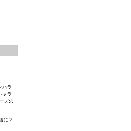
ンハラ
シャラ
ーズの
、後に２