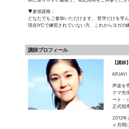
▼参加資格：
どなたでもご参加いただけます。 哲学だけを学
現在IYCで練習されていない方、これからヨガ
講師プロフィール
【講師
KPJAY
声楽を
クマ先生
ート・
正式指
2012
ヶ月間