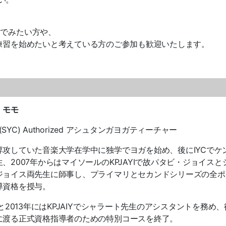
んでみたい方や、
の練習を始めたいと考えている方のご参加も歓迎いたします。
】モモ
I (SYC) Authorized アシュタンガヨガティーチャー
専攻していた音楽大学在学中に独学でヨガを始め、後にIYCでケ
、2007年からはマイソールのKPJAYIで故パタビ・ジョイスと
ジョイス両先生に師事し、プライマリとセカンドシリーズの全ポ
導資格を授与。
年と2013年にはKPJAIYでシャラート先生のアシスタントを務め
に渡る正式資格指導者のための特別コースを終了。