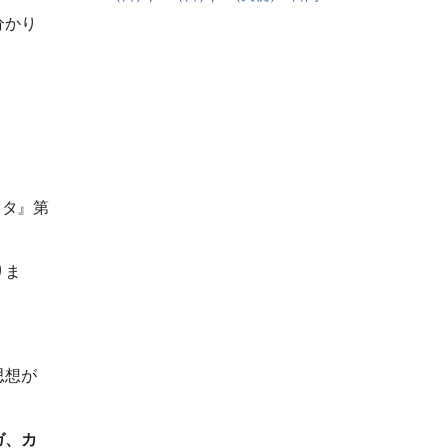
分かり
ラタ』第
りま
思想が
ガ、カ