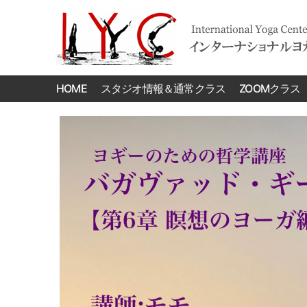
International
Yoga
HOME
スタジオ情報＆通常クラス
ZOOMクラス
Center