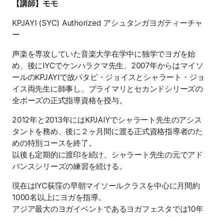
【講師】モモ
KPJAYI (SYC) Authorized アシュタンガヨガティーチャ
ー
声楽を専攻していた音楽大学在学中に独学でヨガを始
め、後にIYCでケンハラクマ先生、2007年からはマイソ
ールのKPJAYIで故パタビ・ジョイスとシャラート・ジョ
イス両先生に師事し、プライマリとセカンドシリーズの
全ポーズの正式指導資格を授与。
2012年と2013年にはKPJAIYでシャラート先生のアシス
タントを務め、後に２ヶ月間に渡る正式資格指導者のた
めの特別コースを終了。
以後も定期的に渡印を続け、シャラート先生の元でアド
バンスシリーズの練習を続ける。
現在はIYC荻窪の早朝マイソールクラスを中心に月間約
1000名以上にヨガを指導。
アジア最大のヨガイベントであるヨガフェスタでは10年