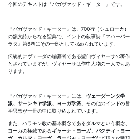
今回のテキストは『バガヴァッド・ギーター』です。
『バガヴァッド・ギーター』は、700行（シュローカ）
の韻文詩からなる聖典で、インドの叙事詩『マハーバー
ラタ』第6巻にその一部として収められています。
伝統的にヴェーダの編纂者である聖仙ヴィヤーサの著作
とされていますが、ヴィヤーサは作中人物の一人でもあ
ります。
『バガヴァッド・ギーター』には、
ヴェーダーンタ学
派、サーンキヤ学派、ヨーガ学派
、その他のインドの哲
学思想が一冊の中に取り込まれています。
また、バラモン教の基本概念であるダルマという概念、
ヨーガの極致である
ギャーナ・ヨーガ、バクティ・ヨー
ガ、カルマ・ヨーガ、ラージャ・ヨーガ
など様々な種類