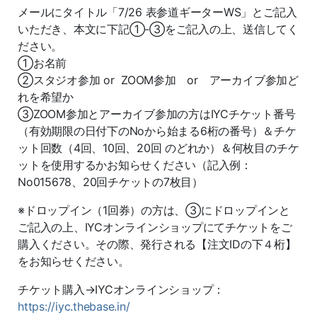
メールにタイトル「7/26 表参道ギーターWS」とご記入
いただき、本文に下記①-③をご記入の上、送信してく
ださい。
①お名前
②スタジオ参加 or ZOOM参加 or アーカイブ参加ど
れを希望か
③ZOOM参加とアーカイブ参加の方はIYCチケット番号
（有効期限の日付下のNoから始まる6桁の番号）＆チケ
ット回数（4回、10回、20回 のどれか）＆何枚目のチケ
ットを使用するかお知らせください（記入例：
No015678、20回チケットの7枚目）
※ドロップイン（1回券）の方は、③にドロップインと
ご記入の上、IYCオンラインショップにてチケットをご
購入ください。その際、発行される【注文IDの下４桁】
をお知らせください。
チケット購入→IYCオンラインショップ：
https://iyc.thebase.in/