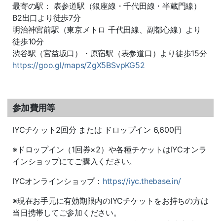
最寄の駅： 表参道駅（銀座線・千代田線・半蔵門線）
B2出口より徒歩7分
明治神宮前駅（東京メトロ 千代田線、副都心線）より
徒歩10分
渋谷駅（宮益坂口）・原宿駅（表参道口）より徒歩15分
https://goo.gl/maps/ZgX5BSvpKG52
参加費用等
IYCチケット2回分 または ドロップイン 6,600円
※ドロップイン（1回券×2）や各種チケットはIYCオンラ
インショップにてご購入ください。
IYCオンラインショップ：
https://iyc.thebase.in/
※現在お手元に有効期限内のIYCチケットをお持ちの方は
当日携帯してご参加ください。