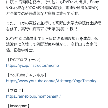
に渡って講師を務め、その他にもDVDへの出演、Sony
や旭化成などのCMや雑誌の監修、電通や経済産業省な
ど企業での研修講師など多岐に渡って活動。
また、ヨガの実践と並行して高野山大学大学院修士課程
を修了、高野山真言宗で出家(得度)・授戒。
2019年春に高野山で百ヶ日に渡る四度加行を成満、伝
法灌頂に入壇して阿闍梨位を授かる。高野山真言宗僧
侶。密教学修士。
【IYCプロフィール】
https://iyc.jp/instructor/momo
【YouTubeチャンネル】
https://www.youtube.com/c/AshtangaYogaTemple/
【ブログ】
https://ameblo.jp/momoshanti/
【Instagram】