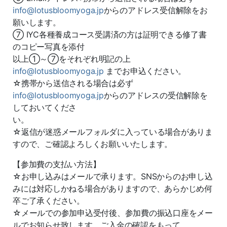
info@lotusbloomyoga.jp
からのアドレス受信解除をお
願いします。
⑦ IYC各種養成コース受講済の方は証明できる修了書
のコピー写真を添付
以上①～⑦をそれぞれ明記の上
info@lotusbloomyoga.jp
までお申込ください。
☆携帯から送信される場合は必ず
info@lotusbloomyoga.jp
からのアドレスの受信解除を
しておいてくださ
い。
☆返信が迷惑メールフォルダに入っている場合がありま
すので、ご確認よろしくお願いいたします。
【参加費の支払い方法】
☆お申し込みはメールで承ります。SNSからのお申し込
みには対応しかねる場合がありますので、あらかじめ何
卒ご了承ください。
☆メールでの参加申込受付後、参加費の振込口座をメー
ルでお知らせ致します。ご入金の確認をもって