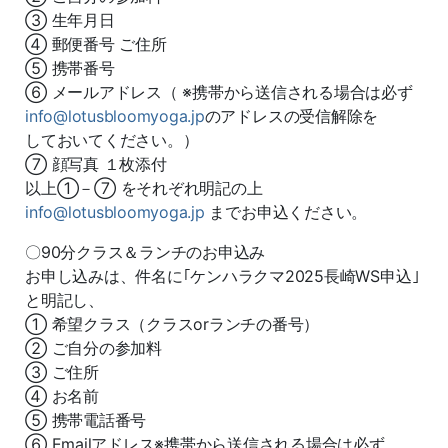
③ 生年月日
④ 郵便番号 ご住所
⑤ 携帯番号
⑥ メールアドレス（ ※携帯から送信される場合は必ず
info@lotusbloomyoga.jp
のアドレスの受信解除を
しておいてください。）
⑦ 顔写真 １枚添付
以上①－⑦ をそれぞれ明記の上
info@lotusbloomyoga.jp
までお申込ください。
〇90分クラス＆ランチのお申込み
お申し込みは、件名に｢ケンハラクマ2025長崎WS申込｣
と明記し、
① 希望クラス（クラスorランチの番号）
② ご自分の参加料
③ ご住所
④ お名前
⑤ 携帯電話番号
⑥ Emailアドレス※携帯から送信される場合は必ず