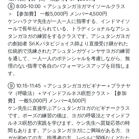
⑧ 8:00-10:00 ＜アシュタンガヨガマイソールクラス
＞ 【参加費】 一般5,000円 メンバー4,500円
ケンハラクマ先生が一人一人に指導する、インドマイソ
ールで長年伝えられている、トラディショナルなアシュ
タンガヨガの練習をするクラスです。アシュタンガヨガ
の創始者 Sri.K.パタビジョイス師より直接受け継がれた
伝統的で洗練されたアシュタンガヴィンヤサヨガの練習
を通して、一人一人のポテンシャルを考慮しながら、無
理のない指導で各自のパフォーマンスアップを目指しま
す。
⑨ 10:15-11:45 ＜アシュタンガヨガビギナー＋プラナヤ
マ（呼吸法）＋マインドフルネス瞑想クラス＞ 【参加
費】 一般5,000円 メンバー4,500円
ケン先生に直接学ぶアシュタンガヨガのビギナークラス
です。ポーズの練習の後は、ヨガの呼吸法とマインドフ
ルネス瞑想の実践を学びます。ケン先生へ質疑応答の時
間もあります。アシュタンガヨガにご興味がある方、ヨ
ガが初めての方、指導者の方、レベルに関係なくどなた