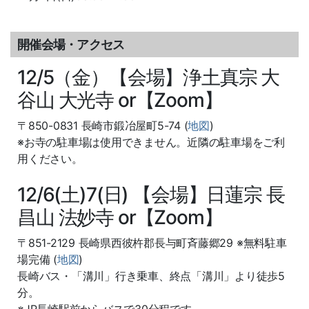
開催会場・アクセス
12/5（金）【会場】浄土真宗 大
谷山 大光寺 or【Zoom】
〒850-0831 長崎市鍛冶屋町5-74 (
地図
)
※お寺の駐車場は使用できません。近隣の駐車場をご利
用ください。
12/6(土)7(日) 【会場】日蓮宗 長
昌山 法妙寺 or【Zoom】
〒851-2129 長崎県西彼杵郡長与町斉藤郷29 ※無料駐車
場完備 (
地図
)
長崎バス・「溝川」行き乗車、終点「溝川」より徒歩5
分。