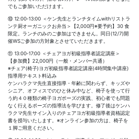
でもご参加いただけます。
⑩ 12:00-13:00 ＜ケン先生とランチタイムwithリストラ
ンテ厨オーガニックお弁当＞【2,000円※要予約】30 食
限定。ランチのみのご参加はできません。同日(12/7)開
催WSご参加の方対象とさせていただきます。
⑪ 13:00-17:00 ＜チェアヨガ初級指導者認定講座＞
【参加費】22,000円（一般・メンバー共通）
※チェア(椅子)ヨガ初級指導者認定講座(4時間集中講座)
指導用テキスト料込み
ケンハラクマ先生直接指導・年齢に関わらず、キッズや
シニア、オフィスでのひと休み中など、椅子を使って行
う約４０種類の椅子ヨガポーズの実践、初心者でも問題
なく行えるポーズの指導法を学びます。修了後はケンハ
ラクマ先生サイン入りのチェアヨガ初級指導者資格認定
書を授与いたします。※オンライン参加の方は、椅子を
１脚ご用意ください。