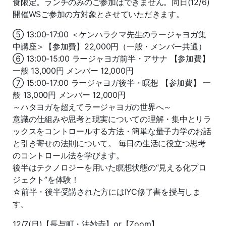
食限定。ランチのみのご参加はできません。同日(12/6)
開催WSご参加の方対象とさせていただきます。
⑤ 13:00-17:00 ＜ケンハラクマ先生のラージャヨガ集
中講座＞【参加費】22,000円（一般・メンバー共通）
⑥ 13:00-15:00 ラージャヨガ前半・アサナ 【参加費】
一般 13,000円 メンバー 12,000円
⑦ 15:00-17:00 ラージャヨガ後半・瞑想 【参加費】 一
般 13,000円 メンバー 12,000円
～ハタヨガを超えてラージャヨガの世界へ～
意識の仕組みや思考と現実についての理解・集中とリラ
ックスをコントロールする方法・簡単な量子力学のお話
と引き寄せの法則について。 毎日の生活に役立つ思考
のコントロール法を学びます。
後半はテクノロジーを用いた瞑想状態の“見える化プロ
ジェクト”を体験！
☆前半・後半受講された方にはIYC修了書を授与しま
す。
12/7(日)【長与町・法妙寺】or【Zoom】