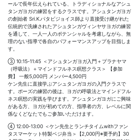
ールで長年伝えられている、トラディショナルなアシュ
タンガヨガの練習をするクラスです。アシュタンガヨガ
の創始者 Sri.K.パタビジョイス師より直接受け継がれた
伝統的で洗練されたアシュタンガヴィンヤサヨガの練習
を通して、一人一人のポテンシャルを考慮しながら、無
理のない指導で各自のパフォーマンスアップを目指しま
す。
③ 10:15-11:45 ＜アシュタンガヨガ入門＋プラナヤマ
（呼吸法）＋マインドフルネス瞑想クラス＞ 【参加
費】 一般5,000円 メンバー4,500円
ケン先生に直接学ぶアシュタンガヨガの入門クラスで
す。ポーズの練習の後は、ヨガの呼吸法とマインドフル
ネス瞑想の実践を学びます。アシュタンガヨガにご興味
がある方、ヨガが初めての方、指導者の方、レベルに関
係なくどなたでもご参加いただけます。
④ 12:00-13:00 ＜ケン先生とランチタイムwithファン
タスマーケット特製ベジ弁当＞【2,000円※要予約】30