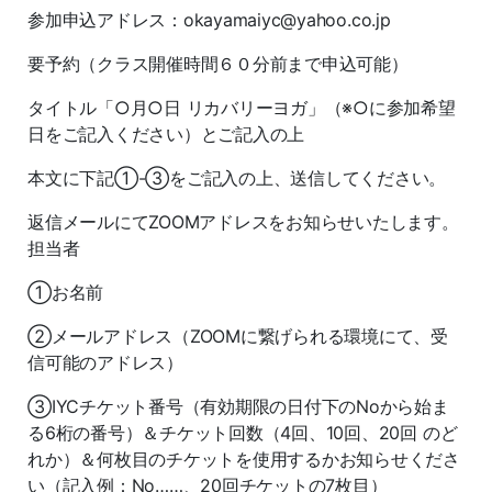
参加申込アドレス：okayamaiyc@yahoo.co.jp
要予約（クラス開催時間６０分前まで申込可能）
タイトル「○月○日 リカバリーヨガ」（※○に参加希望
日をご記入ください）とご記入の上
本文に下記①-③をご記入の上、送信してください。
返信メールにてZOOMアドレスをお知らせいたします。
担当者
①お名前
②メールアドレス（ZOOMに繋げられる環境にて、受
信可能のアドレス）
③IYCチケット番号（有効期限の日付下のNoから始ま
る6桁の番号）＆チケット回数（4回、10回、20回 のど
れか）＆何枚目のチケットを使用するかお知らせくださ
い（記入例：No……、20回チケットの7枚目）