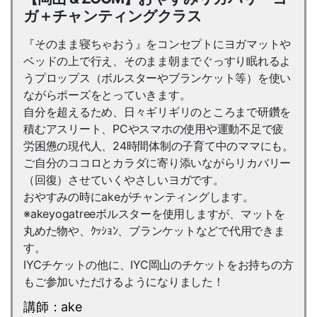
ガ＋チャンティングクラス
『そのまま寝ちゃおう』をコンセプトにヨガマットや
ベッドの上で行え、そのまま朝までぐっすり眠れるよ
うプロップス（ボルスターやブランケット等）を使い
ながらポーズをとっていきます。
自分を超えるため、日々ギリギリのところまで研鑽を
積むアスリート、PCやスマホの使用や運動不足で疲
労困憊の現代人、24時間体制の子育て中のママにも。
ご自分のココロとカラダに寄り添いながらリカバリー
（回復）させていくやさしいヨガです。
おやすみの時にakeがチャンティングします。
※akeyogatreeボルスターを使用しますが、マットを
丸めた物や、ｸｯｼｮﾝ、ブランケットなどで代用できま
す。
IYCチケットの他に、IYC岡山のチケットをお持ちの方
もご参加いただけるようになりました！
講師：ake