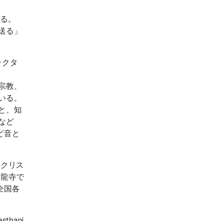
れる。
送る」
ラクタ
宗教、
いる。
と、知
など
ど音と
たクリス
蟠龍寺で
全国各
hani