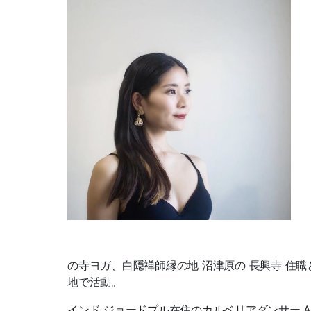
の寺ヨガ、白隠禅師縁の地 沼津原の 長興寺 住
地で活動。
インド ジョードプル在住のカルベリアダンサー Aash