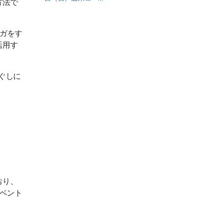
方法で
ガをす
活用す
ぐしに
おり、
ベント