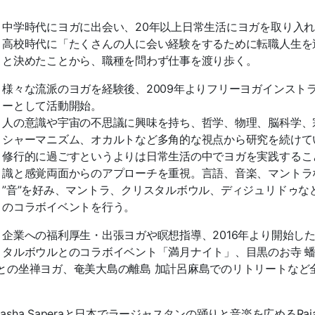
中学時代にヨガに出会い、20年以上日常生活にヨガを取り入
高校時代に「たくさんの人に会い経験をするために転職人生を
と決めたことから、職種を問わず仕事を渡り歩く。
様々な流派のヨガを経験後、2009年よりフリーヨガインスト
ーとして活動開始。
人の意識や宇宙の不思議に興味を持ち、哲学、物理、脳科学、
シャーマニズム、オカルトなど多角的な視点から研究を続けて
修行的に過ごすというよりは日常生活の中でヨガを実践するこ
識と感覚両面からのアプローチを重視。言語、音楽、マントラ
”音”を好み、マントラ、クリスタルボウル、ディジュリドゥな
のコラボイベントを行う。
企業への福利厚生・出張ヨガや瞑想指導、2016年より開始し
タルボウルとのコラボイベント「満月ナイト」、目黒のお寺 
職との坐禅ヨガ、奄美大島の離島 加計呂麻島でのリトリートなど
a Saperaと日本でラージャスタンの踊りと音楽を広めるRajast