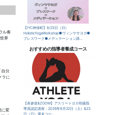
【IYC神保町】8/23日（日）
ウル奏
HolisticYogaWorkshop●ヴィンヤサヨガ●
の世界
ブレスワーク●メディテーション講…
おすすめの指導者養成コース
「自分
クラに
【表参道&ZOOM】アスリートヨガ初級指
導員認定講座：2026年8月22日（土）&23
態に変
日（日）週末コー…