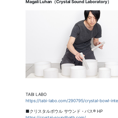
Magali Luhan（Crystal Sound Laboratory）
TABI LABO
https://tabi-labo.com/290795/crystal-bowl-int
■クリスタルボウル サウンド・バス® HP
https://crystal-soundbath.com/