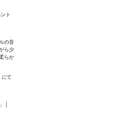
ベント
ルの音
がら少
柔らか
」にて
 |