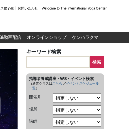
ース修了生
お問い合わせ
Welcome to The International Yoga Center
VE&動画配信
オンラインショップ
ケンハラクマ
キーワード検索
検索
指導者養成講座・WS・イベント検索
（通常クラスは
こちら
／
イベントスケジュール
一覧
）
開催月
場所
講師