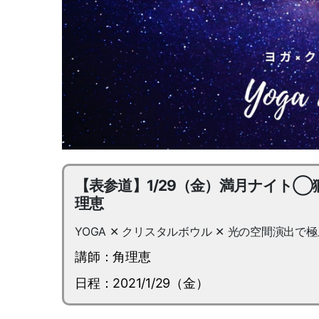
【表参道】1/29（金）満月ナイト◯獅子座満
理恵
YOGA ✕ クリスタルボウル ✕ 光の空間演出で
講師：角理恵
日程：2021/1/29（金）