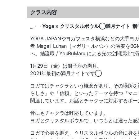
クラス内容
_・・Yoga × クリスタルボウル◯満月ナイト 獅子座満
YOGA JAPANやヨガフェスタ横浜などの大
者 Magali Luhan（マガリ・ルハン）の演
へ。結流環 / YouRuMaru による光の空間演
1月29日（金）は獅子座の満月。
2021年最初の満月ナイトです◯
ヨガではチャクラという概念があり、その場所を
らしさ」や「信頼」といったテーマを持つ『マニプ
関連しています。お話とチャクラに対応するポー
音にもチャクラは呼応しています。
ヨガとクリスタルボウルで、いつもとは違った感
ヨガで心身を調え、クリスタルボウルの音に身を