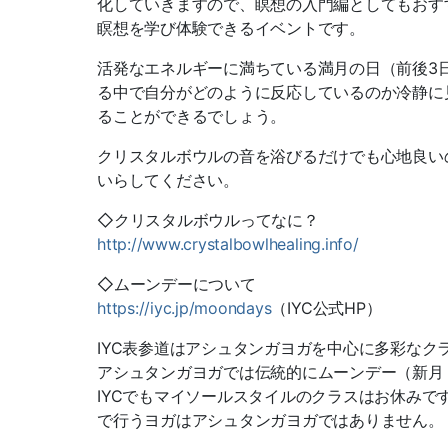
化していきますので、瞑想の入門編としてもおす
瞑想を学び体験できるイベントです。
活発なエネルギーに満ちている満月の日（前後3
る中で自分がどのように反応しているのか冷静に
ることができるでしょう。
クリスタルボウルの音を浴びるだけでも心地良い
いらしてください。
◇クリスタルボウルってなに？
http://www.crystalbowlhealing.info/
◇ムーンデーについて
https://iyc.jp/moondays
（IYC公式HP）
IYC表参道はアシュタンガヨガを中心に多彩な
アシュタンガヨガでは伝統的にムーンデー（新月
IYCでもマイソールスタイルのクラスはお休み
で行うヨガはアシュタンガヨガではありません。